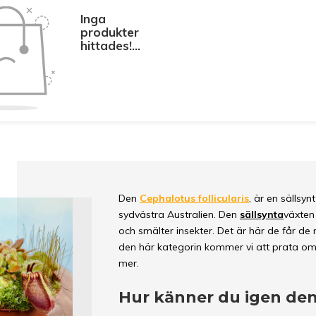
Inga
produkter
hittades!...
Den
Cephalotus follicularis
, är en sällsy
sydvästra Australien. Den
sällsynta
växten
och smälter insekter. Det är här de får d
den här kategorin kommer vi att prata om 
mer.
Hur känner du igen de