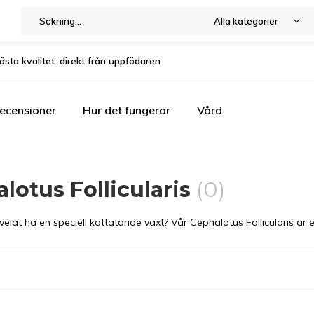
Alla kategorier
ästa kvalitet: direkt från uppfödaren
ecensioner
Hur det fungerar
Vård
lotus Follicularis
(0)
 velat ha en speciell köttätande växt? Vår Cephalotus Follicularis är 