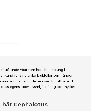
nt köttätande växt som har sitt ursprung i
 är känd för sina unika krukfällor som fångar
e näringsämnen som de behöver för att växa. I
dess egenskaper, livsmiljö, näring och mycket
n här Cephalotus