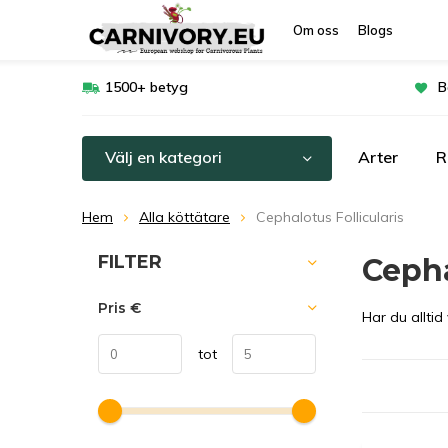
Om oss
Blogs
1500+ betyg
B
Välj en kategori
Arter
R
Hem
Alla köttätare
Cephalotus Follicularis
Sortera efter:
FILTER
Cepha
Pris
€
Har du alltid
tot