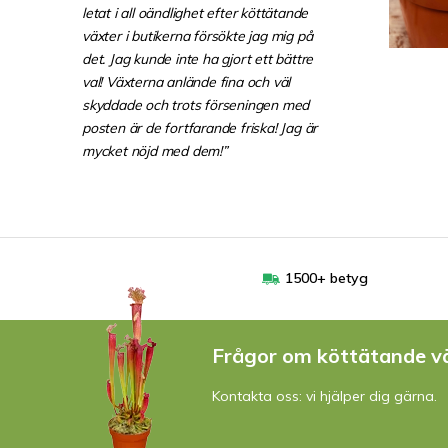
letat i all oändlighet efter köttätande
växter i butikerna försökte jag mig på
det. Jag kunde inte ha gjort ett bättre
val! Växterna anlände fina och väl
skyddade och trots förseningen med
posten är de fortfarande friska! Jag är
mycket nöjd med dem!”
1500+ betyg
Frågor om köttätande v
Kontakta oss: vi hjälper dig gärna.