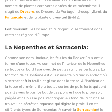
proie et absorbe les sucs alimentaires. Il existe un certain
nombre de plantes carnivores dotées de ce mécanisme. Il
s'agit du
Drosera
, du Drosera du Portugal (drosophyllum), du
Pinguicula
et de la plante arc-en-ciel (Byblis).
Fait amusant :
le Drosera et la Pinguicula se trouvent dans
certaines régions d'Europe.
La Nepenthes et Sarracenia:
Comme son nom l'indique, les feuilles du Beaker Falls ont la
forme d'une tasse. Au sommet de l'intérieur de la Nepenthes
se trouve un bord lisse avec de petites rainures verticales. La
fonction de ce système est qu'un insecte n'a aucun endroit où
s'accrocher à la feuille et glisse dans la tasse. À l'intérieur de
la tasse elle-même, il y a toutes sortes de poils forts qui sont
pointés vers le bas. Le but de ces poils est que la proie soit
piégée et ne puisse pas s'échapper. Au fond de la cruche se
trouve une sécrétion aqueuse qui digère la proie. Il existe
différents types de Sarracenias. A savoir la
Sarracenia
et la