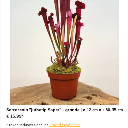
Sarracenia "Juthatip Soper" - grande | ø 12 cm x ↕ 30-35 cm
€ 15,99*
* Taxes incluses Sans les
Frais d'expédition