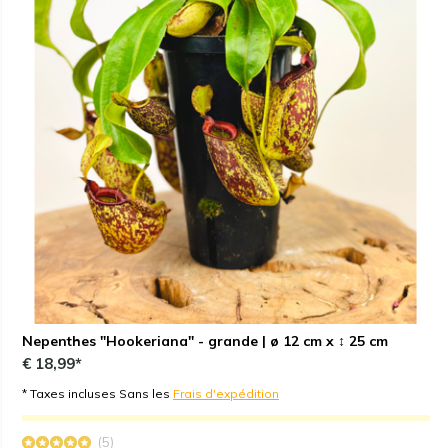
Nepenthes "Hookeriana" - grande | ø 12 cm x ↕ 25 cm
€ 18,99*
* Taxes incluses Sans les
Frais d'expédition
(5)