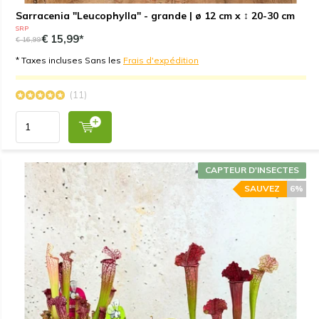
Sarracenia "Leucophylla" - grande | ø 12 cm x ↕ 20-30 cm
SRP
€ 15,99*
€ 16,99
* Taxes incluses Sans les
Frais d'expédition
(11)
CAPTEUR D'INSECTES
SAUVEZ
6%