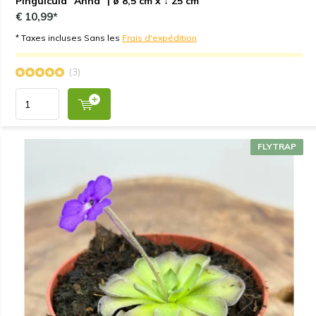
Pinguicula "Anna" | ø 8,5 cm x ↕ 25 cm
€ 10,99*
* Taxes incluses Sans les
Frais d'expédition
(3)
FLYTRAP