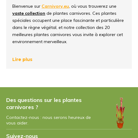
Bienvenue sur
Carnivory.eu
, où vous trouverez une
vaste collection
de plantes carnivores. Ces plantes
spéciales occupent une place fascinante et particulière
dans le règne végétal, et notre collection des 20
meilleures plantes carnivores vous invite à explorer cet
environnement merveilleux.
Une nouvelle étape dans la
Lire plus
chaîne alimentaire
La
répartition unique et surprenante du rôle
des
plantes carnivores dans la nature apporte une touche
intéressante à
la chaîne alimentaire traditionnelle
. Ces
Des questions sur les plantes
plantes extraordinaires se sont adaptées de manière
carnivores ?
impressionnante pour pousser dans des
environnements pauvres en nutriments et se
Contactez-nous : nous serons heureux de
nourrissent d'une source inhabituelle, les insectes et
vous aider.
parfois même des proies plus grosses.
Suivez-nous