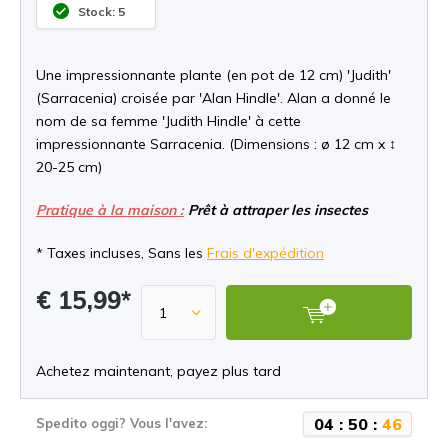
Stock: 5
Une impressionnante plante (en pot de 12 cm) 'Judith'
(Sarracenia) croisée par 'Alan Hindle'. Alan a donné le
nom de sa femme 'Judith Hindle' à cette
impressionnante Sarracenia. (Dimensions : ø 12 cm x ↕
20-25 cm)
Pratique à la maison :
Prêt à attraper les insectes
* Taxes incluses, Sans les
Frais d'expédition
€ 15,99*
Achetez maintenant, payez plus tard
0
4
:
5
0
:
4
6
Spedito oggi? Vous l'avez: