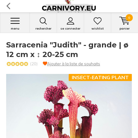
0
menu
rechercher
se connecter
wishlist
panier
Sarracenia "Judith" - grande | ø
12 cm x ↕ 20-25 cm
(20)
Ajouter à la liste de souhaits
INSECT-EATING PLANT