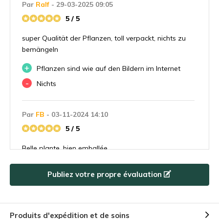
Par
Ralf
- 29-03-2025 09:05
5 / 5
super Qualität der Pflanzen, toll verpackt, nichts zu
bemängeln
+
Pflanzen sind wie auf den Bildern im Internet
-
Nichts
Par
FB
- 03-11-2024 14:10
5 / 5
Belle plante, bien emballée
+
Belle taille
Publiez votre propre évaluation
Par
Elisabeth Buisan
- 21-10-2024 15:21
5 / 5
Produits d'expédition et de soins