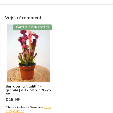
Las 6 plantas llegaron en perfecto estado a pesar
de los 7 días en tránsito. Están lozanas, fuertes y
muy bellas. El embalaje y preparación del envío es
Vu(s) récemment
top, de 10. El vendedor Bart muy amable en su email
y dándome la información que yo necesitaba sobre
CAPTEUR D'INSECTES
la llegada del paquete. Muy feliz con la compra y con
ganas de repetir
Par
Elisabeth Buisan
- 21-10-2024 15:20
5 / 5
Las 6 plantas llegaron en perfecto estado a pesar
de los 7 días en tránsito. Están lozanas, fuertes y
muy bellas. El embalaje y preparación del envío es
top, de 10. El vendedor Bart muy amable en su email
Sarracenia "Judith" -
grande | ø 12 cm x ↕ 20-25
y dándome la información que yo necesitaba sobre
cm
la llegada del paquete. Muy feliz con la compra y con
€ 15,99*
ganas de repetir
* Taxes incluses Sans les
Frais
d'expédition