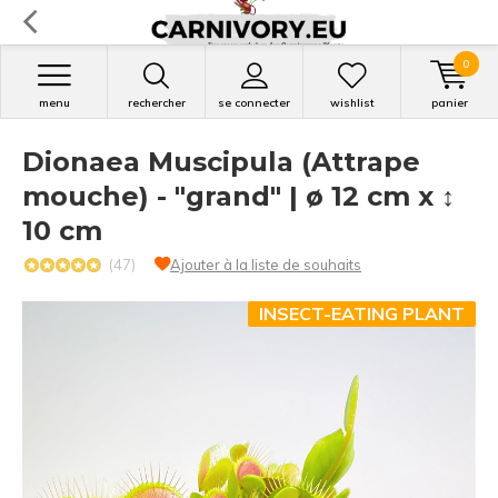
0
menu
rechercher
se connecter
wishlist
panier
Dionaea Muscipula (Attrape
mouche) - "grand" | ø 12 cm x ↕
10 cm
(47)
Ajouter à la liste de souhaits
INSECT-EATING PLANT