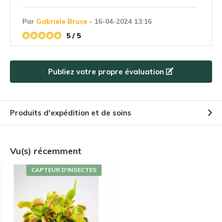
Par
Gabriele Bruce
- 16-04-2024 13:16
5 / 5
Habe heute erst die pflanze von der packstation
abgeholt, die pflanze sieht wohl kleiner aus als ich
Publiez votre propre évaluation
gadacht hatte aber sie hatt die reise gut
überstanden ich bin sehr gespannt auf die
weiterentwicklung!
Produits d'expédition et de soins
+
Sehr sympathusches team.
-
Leider probleme mit versand gls konnte meine
adresse nicht finden und schickte die pflanze in eine
Vu(s) récemment
packstation so das die pflanze 2tage länger in
dunkelheit verbringen musste.
CAPTEUR D'INSECTES
Par
Meyer
- 13-12-2023 09:38
4 / 5