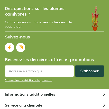
Des questions sur les plantes
carnivores ?
Par
Claude
- 22-05-2023 10:47
5 / 5
Contactez-nous : nous serons heureux de
vous aider.
Livraison un peu longue(une semaine) mais les
Suivez-nous
plantes sont très bien emballées et dans l'humidité,
elles n'ont donc pas souffert. Elles correspondent à
la taille annoncée, rien à voir avec les jardineries
locales... Excellent rapport qualité/prix !!
Recevez les dernières offres et promotions
Par
Barthet Patrick
- 09-05-2023 12:46
S'abonner
5 / 5
* Lisez les restrictions légales ici
eh bien pour l'instant les mouches passent et
repassent et pas une n'a l'idée d'aller se frotter aux
Informations additionnelles
splendides plantes carnivores que vous
commercialisées. Connaissent elles déjà ce type de
Service à la clientèle
plantes? Donc nous continuons avec la tapette, c'est