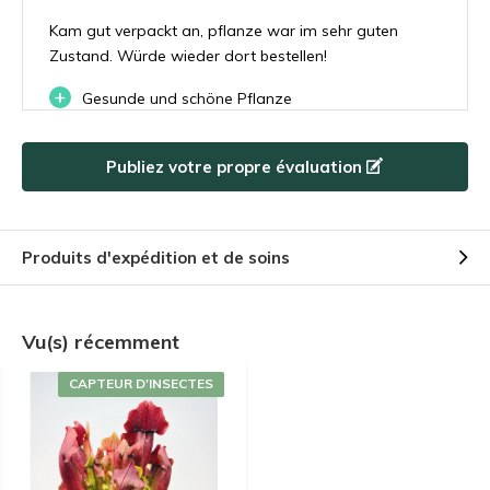
Kam gut verpackt an, pflanze war im sehr guten
Zustand. Würde wieder dort bestellen!
+
Gesunde und schöne Pflanze
Publiez votre propre évaluation
Par
Guillaume
- 11-06-2023 18:07
5 / 5
Très belle petite plante, conforme à la photo.
Produits d'expédition et de soins
Livraison et emballage impeccable.
Par
Julian
- 02-08-2022 14:08
Vu(s) récemment
5 / 5
CAPTEUR D'INSECTES
Beautiful plant, was well packaged.
Par
Sandra
- 08-06-2022 14:01