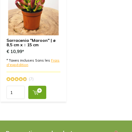
5 / 5
Beautiful plant! Looks much healthier than at a
regular store.
Par
Nore
- 08-06-2022 11:49
Sarracenia "Maroon" | ø
5 / 5
8,5 cm x ↕ 15 cm
Ich habe diese Pflanze wegen ihrer schönen Farben
€ 10,99*
und ihrer beeindruckenden Form gekauft, und ich bin
* Taxes incluses Sans les
Frais
nicht enttäuscht. Was für eine schöne Sache! Für
d'expédition
einen Laien ist die Pflege der Pflanzen nicht allzu
schwierig. Ich war schockiert, wie viel Wasser die
(7)
Pflanze trinkt, aber das Schälchen wird jedes Mal mit
Freude nachgefüllt.
Par
Maroon, fängt Fliegen sehr gut
- 08-06-2022
09:52
4 / 5