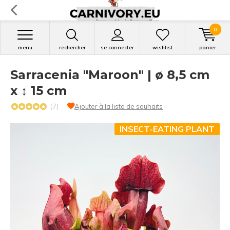
0
menu
rechercher
se connecter
wishlist
panier
Sarracenia "Maroon" | ø 8,5 cm
x ↕ 15 cm
(7)
Ajouter à la liste de souhaits
INSECT-EATING PLANT