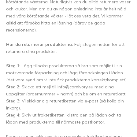
köttätande växterna. Naturligtvis kan du alltid returnera vaser
och krukor. Men om du av någon anledning inte är helt nöjd
med våra köttätande växter - låt oss veta det. Vi kommer
alltid att försöka hitta en lösning (därav de goda
recensionerna).
Hur du returnerar produkterna:
Följ stegen nedan för att
returnera dina produkter:
Steg 1:
Lägg tillbaka produkterna så bra som möjligt i sin
motsvarande förpackning och lägg förpackningen i lådan
(det vore synd om vi inte fick produkterna korrekt/komplett).
Steg 2:
Skicka ett mejl till
info@carnivory.eu
med dina
uppgifter (ordernummer + namn) och be om en returetikett.
Steg 3:
Vi skickar dig returetiketten via e-post (så kolla din
inkorg).
Steg 4:
Skriv ut fraktetiketten, klistra den på lådan och ta
lådan med produkterna till närmaste postkontor.
Köpeskillingen inklusive de ursprungliga fraktkostnaderna