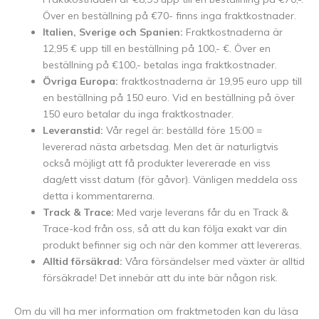
Över en beställning på €70- finns inga fraktkostnader.
Italien, Sverige och Spanien:
Fraktkostnaderna är
12,95 € upp till en beställning på 100,- €. Över en
beställning på €100,- betalas inga fraktkostnader.
Övriga Europa:
fraktkostnaderna är 19,95 euro upp till
en beställning på 150 euro. Vid en beställning på över
150 euro betalar du inga fraktkostnader.
Leveranstid:
Vår regel är: beställd före 15:00 =
levererad nästa arbetsdag. Men det är naturligtvis
också möjligt att få produkter levererade en viss
dag/ett visst datum (för gåvor). Vänligen meddela oss
detta i kommentarerna.
Track & Trace:
Med varje leverans får du en Track &
Trace-kod från oss, så att du kan följa exakt var din
produkt befinner sig och när den kommer att levereras.
Alltid försäkrad:
Våra försändelser med växter är alltid
försäkrade! Det innebär att du inte bär någon risk.
Om du vill ha mer information om fraktmetoden kan du läsa