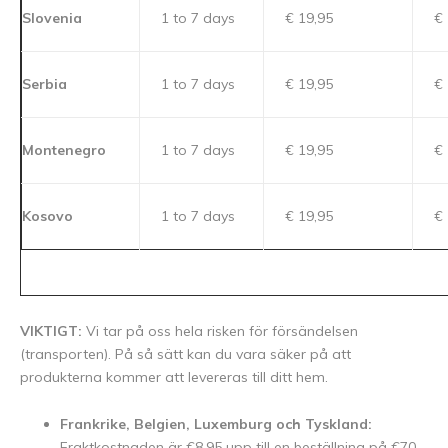
Slovenia
1 to 7 days
€ 19,95
€ 
Serbia
1 to 7 days
€ 19,95
€ 
Montenegro
1 to 7 days
€ 19,95
€ 
Kosovo
1 to 7 days
€ 19,95
€ 
VIKTIGT:
Vi tar på oss hela risken för försändelsen
(transporten). På så sätt kan du vara säker på att
produkterna kommer att levereras till ditt hem.
Frankrike, Belgien, Luxemburg och Tyskland:
Fraktkostnaden är €8,95 upp till en beställning på €70,-.