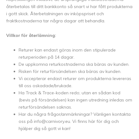
återbetalas till ditt bankkonto så snart vi har fått produkterna
i gott skick. Återbetalningen av inköpspriset och
fraktkostnaderna tar några dagar att behandla.
Villkor för återlämning:
Returer kan endast göras inom den stipulerade
returperioden på 14 dagar.
De uppkomna returkostnaderna ska bäras av kunden.
Risken för returförsändelsen ska bäras av kunden.
Vi accepterar endast returer om produkterna levereras
till oss oskadade/brukade.
Ha Track & Trace-koden redo; utan en sådan kod
(bevis på försändelsen) kan ingen utredning inledas om
returförsändelsen saknas.
Har du några frågor/anmärkningar? Vänligen kontakta
oss på
info@carnivory.eu
. Vi finns här för dig och
hjälper dig så gott vi kan!