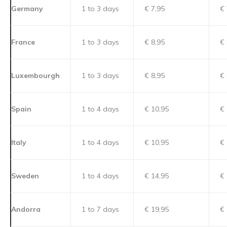
Germany
1 to 3 days
€ 7,95
€ 
France
1 to 3 days
€ 8,95
€ 
Luxembourgh
1 to 3 days
€ 8,95
€ 
Spain
1 to 4 days
€ 10,95
€ 
Italy
1 to 4 days
€ 10,95
€ 
Sweden
1 to 4 days
€ 14,95
€ 
Andorra
1 to 7 days
€ 19,95
€ 