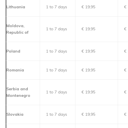
Lithuania
1 to 7 days
€ 19,95
€ 
Moldova,
1 to 7 days
€ 19,95
€ 
Republic of
Poland
1 to 7 days
€ 19,95
€ 
Romania
1 to 7 days
€ 19,95
€ 
Serbia and
1 to 7 days
€ 19,95
€ 
Montenegro
Slovakia
1 to 7 days
€ 19,95
€ 