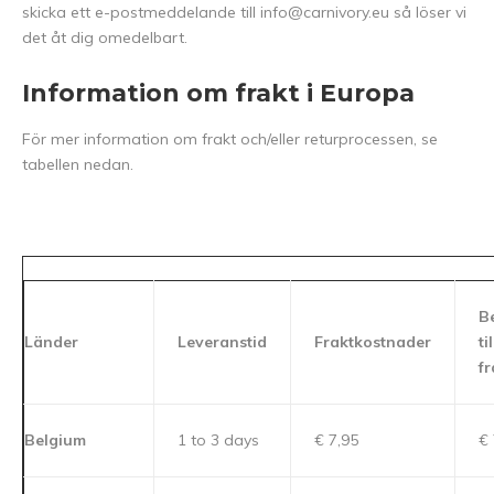
skicka ett e-postmeddelande till
info@carnivory.eu
så löser vi
det åt dig omedelbart.
Information om frakt i Europa
För mer information om frakt och/eller returprocessen, se
tabellen nedan.
B
Länder
Leveranstid
Fraktkostnader
til
fr
Belgium
1 to 3 days
€ 7,95
€ 