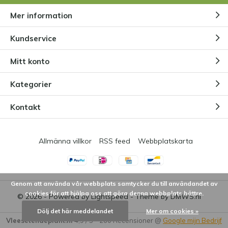
Mer information
Kundservice
Mitt konto
Kategorier
Kontakt
Allmänna villkor
RSS feed
Webbplatskarta
Genom att använda vår webbplats samtycker du till användandet av
cookies för att hjälpa oss att göra denna webbplats bättre.
© 2026 - Powered by
Lightspeed
- Theme by
DMWS.nl
Dölj det här meddelandet
Mer om cookies »
Vleesetendeplant.nl
4,9
/
5
-
260
Recensioner @
Google mijn Bedrijf