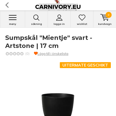
0
meny
sökning
logga in
wishlist
kundvagn
Sumpskål "Mientje" svart -
Artstone | 17 cm
(0)
Lägg till i önskelista
UITERMATE GESCHIKT