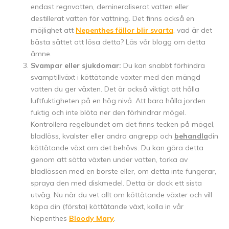
endast regnvatten, demineraliserat vatten eller
destillerat vatten för vattning. Det finns också en
möjlighet att
Nepenthes fällor blir svarta
, vad är det
bästa sättet att lösa detta? Läs vår blogg om detta
ämne.
Svampar eller sjukdomar:
Du kan snabbt förhindra
svamptillväxt i köttätande växter med den mängd
vatten du ger växten. Det är också viktigt att hålla
luftfuktigheten på en hög nivå. Att bara hålla jorden
fuktig och inte blöta ner den förhindrar mögel.
Kontrollera regelbundet om det finns tecken på mögel,
bladlöss, kvalster eller andra angrepp och
behandla
din
köttätande växt om det behövs. Du kan göra detta
genom att sätta växten under vatten, torka av
bladlössen med en borste eller, om detta inte fungerar,
spraya den med diskmedel. Detta är dock ett sista
utväg. Nu när du vet allt om köttätande växter och vill
köpa din (första) köttätande växt, kolla in vår
Nepenthes
Bloody Mary
.