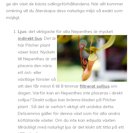
ge din växt de bästa odlingsförhållandena. När allt kommer
omkring vill du återskapa dess naturliga miljö så exakt som
möjligt.
Ljus:
det viktigaste för alla Nepenthes är mycket
indirekt
ljus
. Det är
här Pitcher plant
växer bäst. Nyckeln
till Nepenthes är att
placera den nära
ett öst- eller
västläge fönster så
att den får minst 6 till 8 timmar
filtrerat solljus
om
dagen. Varför kan en Nepenthes inte placeras i direkt
solljus? Direkt solljus kan bränna bladen på Pitcher
plant . Så det är oerhört viktigt att undvika detta.
Detsamma gäller för denna växt som för alla andra
köttätande växter. Om du inte kan erbjuda växten
tillräckligt med naturligt ljus är det klokt att titta på ett