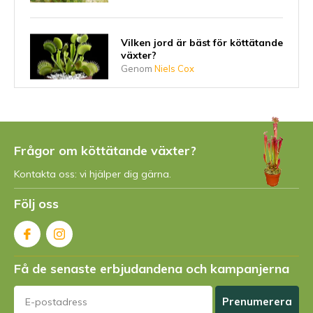
Vilken jord är bäst för köttätande
växter?
Genom
Niels Cox
7 tips för att ta hand om dina
köttätande växter på ett hållbart
sätt
Frågor om köttätande växter?
Genom
Niels
Kontakta oss: vi hjälper dig gärna.
Följ oss
Allt om krukvaexten (Nepenthes)
Genom
Niels Cox
Få de senaste erbjudandena och kampanjerna
Allt om smoerblomman
Pinguicula
Genom
Niels Cox
Prenumerera