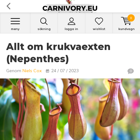
0
meny
sökning
logga in
wishlist
kundvagn
Allt om krukvaexten
(Nepenthes)
Genom
Niels Cox
24 / 07 / 2023
0