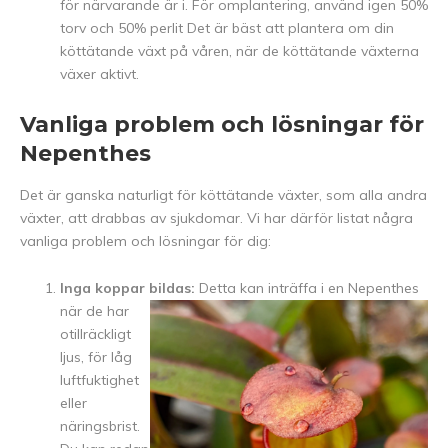
för närvarande är i. För omplantering, använd igen 50%
torv och 50% perlit Det är bäst att plantera om din
köttätande växt på våren, när de köttätande växterna
växer aktivt.
Vanliga problem och lösningar för
Nepenthes
Det är ganska naturligt för köttätande växter, som alla andra
växter, att drabbas av sjukdomar. Vi har därför listat några
vanliga problem och lösningar för dig:
Inga koppar bildas:
Detta kan inträffa i en Nepenthes
när de
har
otillräckligt
ljus, för låg
luftfuktighet
eller
näringsbrist.