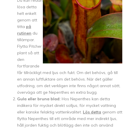
Du kan redan
lösa detta
helt enkelt
genom att
titta
på
rutinen
du
tillämpar.
Flytta Pitcher
plant så att
den
fortfarande
får tillräckligt med ljus och fukt. Om det behövs, gå till
en annan luftfuktare om det behövs. När det gäller
utfodring, om det verkligen inte finns något annat sätt,
överväga att ge Nepenthes en extra bugg.
Gula eller bruna blad:
Hos Nepenthes kan detta
indikera för mycket direkt solljus, för mycket vattning
eller kanske felaktig vattenkvalitet.
Lös detta
genom att
flytta Nepenthes till ett område med mer indirekt ljus,
håll jorden fuktig och blötlägg den inte och använd