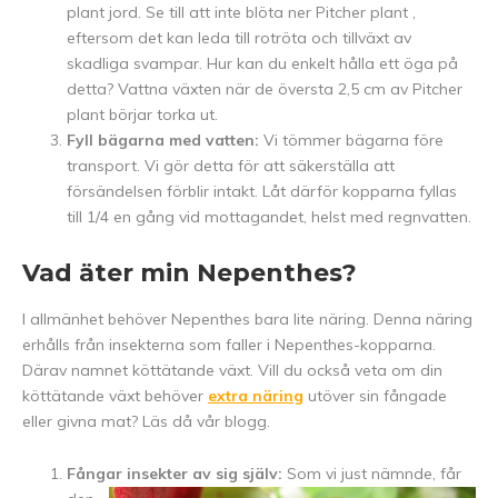
plant jord. Se till att inte blöta ner Pitcher plant ,
eftersom det kan leda till rotröta och tillväxt av
skadliga svampar. Hur kan du enkelt hålla ett öga på
detta? Vattna växten när de översta 2,5 cm av Pitcher
plant börjar torka ut.
Fyll bägarna med vatten:
Vi tömmer bägarna före
transport. Vi gör detta för att säkerställa att
försändelsen förblir intakt. Låt därför kopparna fyllas
till 1/4 en gång vid mottagandet, helst med regnvatten.
Vad äter min Nepenthes?
I allmänhet behöver Nepenthes bara lite näring. Denna näring
erhålls från insekterna som faller i Nepenthes-kopparna.
Därav namnet köttätande växt. Vill du också veta om din
köttätande växt behöver
extra näring
utöver sin fångade
eller givna mat? Läs då vår blogg.
Fångar insekter av sig själv:
Som vi just nämnde, får