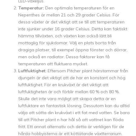
LED-växeljus.
Temperatur:
Den optimala temperaturen för en
Nepenthes är mellan 21 och 29 grader Celsius. För
dessa växter är det viktigt att se till att temperaturen
inte sjunker under 16 grader Celsius. Detta kan faktiskt
hämma tillväxten, och växten kan också lätt bli
mottaglig för sjukdomar. Välj en plats borta från
dragiga platser, till exempel öppna fönster och dörrar,
men också en radiator. Dessa faktorer kan få
temperaturen att fluktuera mycket.
Luftfuktighet:
Eftersom Pitcher plant härstammar från
djungeln är det viktigt att de har en konstant och hög
luftfuktighet. För en krukväxt är det viktigt att
luftfuktigheten är och förblir mellan 60 % och 80 %.
Skulle det inte vara möjligt att skapa detta är en
luftfuktare en fantastisk lösning. Dessutom kan du alltid
välja att sätta din krukväxt i ett fat med vatten. Se bara
till att Pitcher plant n har hål så att vattnet kan flöda
fritt. Ett annat alternativ och detta är verkligen för de
hårda hobbyisterna är ett köttätande växtterrarium.