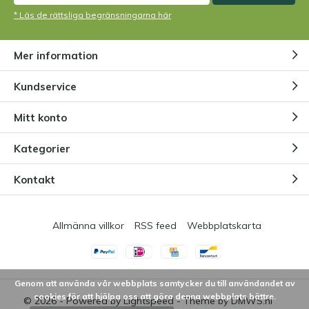
* Läs de rättsliga begränsningarna här
Kan en köttätande växt klara sig
utan insekter?
Mer information
Genom
Niels Cox
Kundservice
Kan jag ha mina köttätande
Mitt konto
växter utomhus?
Genom
Niels Cox
Kategorier
Kontakt
Allmänna villkor
RSS feed
Webbplatskarta
Genom att använda vår webbplats samtycker du till användandet av
cookies för att hjälpa oss att göra denna webbplats bättre.
© 2026 - Powered by
Lightspeed
- Theme by
DMWS.nl