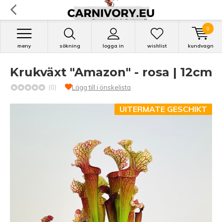
0
meny
sökning
logga in
wishlist
kundvagn
Krukväxt "Amazon" - rosa | 12cm
(0)
Lägg till i önskelista
UITERMATE GESCHIKT