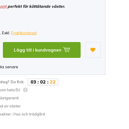
gant
perfekt för köttätande växter.
*
, Exkl.
Fraktkostnad
Lägg till i kundvagnen
ala senare
0
3
:
0
2
:
2
2
idag? Du fick:
inom hela EU
växtgaranti
ud av växter
sekter: i hus och trädgård