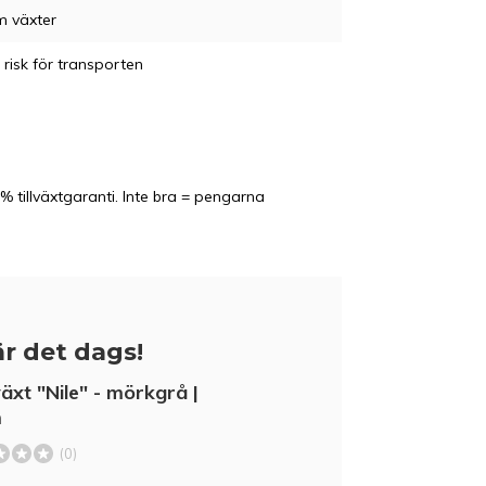
m växter
 risk för transporten
% tillväxtgaranti. Inte bra = pengarna
r det dags!
äxt "Nile" - mörkgrå |
m
(0)