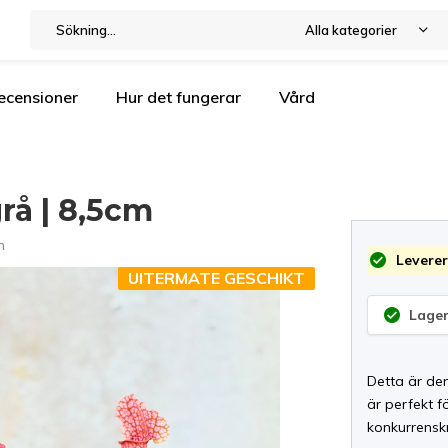
Alla kategorier
ecensioner
Hur det fungerar
Vård
rå | 8,5cm
n
Leverer
UITERMATE GESCHIKT
Lager
Detta är den
är perfekt f
konkurrenskr