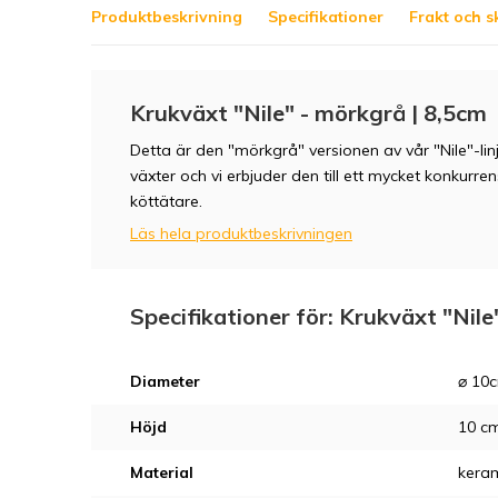
Produktbeskrivning
Specifikationer
Frakt och s
Krukväxt "Nile" - mörkgrå | 8,5cm
Detta är den "mörkgrå" versionen av vår "Nile"-linj
växter och vi erbjuder den till ett mycket konkurrens
köttätare.
Läs hela produktbeskrivningen
Specifikationer för: Krukväxt "Nile
Diameter
⌀ 10
Höjd
10 c
Material
kera