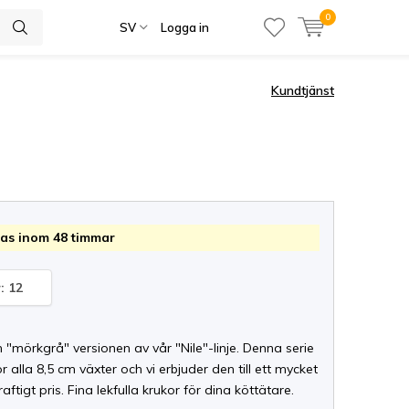
0
SV
Logga in
Kundtjänst
as inom 48 timmar
: 12
 "mörkgrå" versionen av vår "Nile"-linje. Denna serie
ör alla 8,5 cm växter och vi erbjuder den till ett mycket
aftigt pris. Fina lekfulla krukor för dina köttätare.