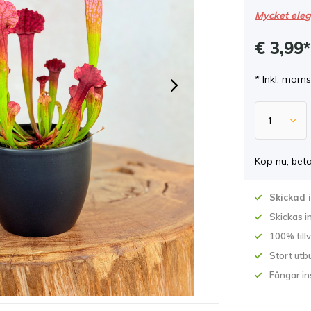
Mycket ele
€ 3,99
* Inkl. moms
Köp nu, bet
Skickad 
Skickas 
100% till
Stort utb
Fångar in