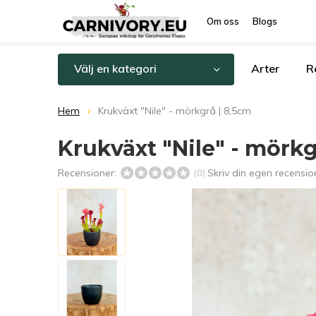
Om oss
Blogs
Välj en kategori
Arter
R
Hem
Krukväxt "Nile" - mörkgrå | 8,5cm
Krukväxt "Nile" - mörkg
Recensioner:
Skriv din egen recensio
(0)