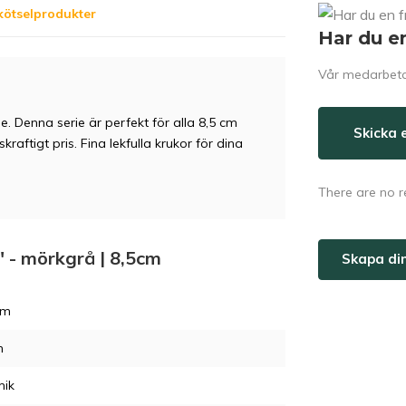
kötselprodukter
Har du e
Vår medarbetar
e. Denna serie är perfekt för alla 8,5 cm
Skicka 
kraftigt pris. Fina lekfulla krukor för dina
There are no r
" - mörkgrå | 8,5cm
Skapa di
cm
m
mik