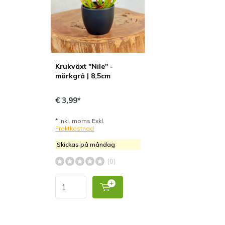
Krukväxt "Nile" -
mörkgrå | 8,5cm
€ 3,99*
* Inkl. moms Exkl.
Fraktkostnad
Skickas på måndag
(0)