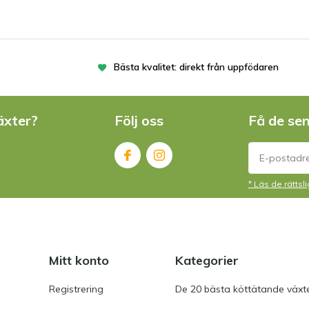
Bästa kvalitet: direkt från uppfödaren
äxter?
Följ oss
Få de se
* Läs de rätts
Mitt konto
Kategorier
Registrering
De 20 bästa köttätande växt