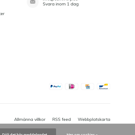
Svara inom 1 dag
ter
Allmänna villkor
RSS feed
Webbplatskarta
Dölj det här meddelandet
Mer om cookies »