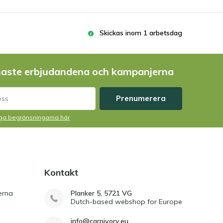
Skickas inom 1 arbetsdag
naste erbjudandena och kampanjerna
Prenumerera
liga begränsningarna här
Kontakt
erna
Planker 5, 5721 VG
Dutch-based webshop for Europe
info@carnivory.eu