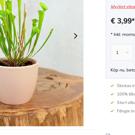
Mycket ele
€ 3,99
* Inkl. moms
Köp nu, bet
Skickas 
100% till
Stort utb
Fångar in