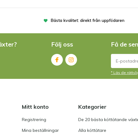
Bästa kvalitet: direkt från uppfödaren
äxter?
Följ oss
Få de se
* Läs de rätts
Mitt konto
Kategorier
Registrering
De 20 bästa köttätande växt
Mina beställningar
Alla köttätare