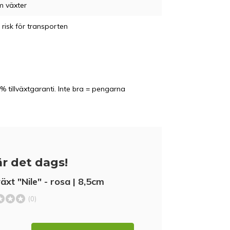
m växter
 risk för transporten
% tillväxtgaranti. Inte bra = pengarna
r det dags!
äxt "Nile" - rosa | 8,5cm
(0)