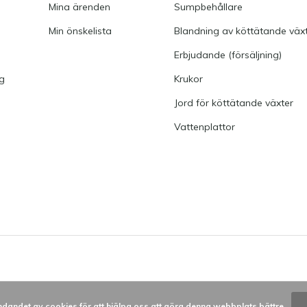
Mina ärenden
Sumpbehållare
Min önskelista
Blandning av köttätande väx
Erbjudande (försäljning)
ng
Krukor
Jord för köttätande växter
Vattenplattor
dandet av cookies för att hjälpa oss att göra denna webbplats bättre.