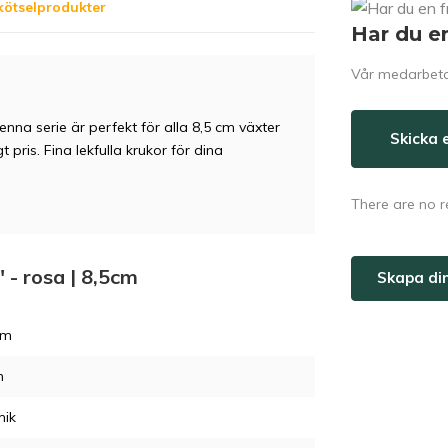
kötselprodukter
Har du e
Vår medarbetar
enna serie är perfekt för alla 8,5 cm växter
Skicka 
t pris. Fina lekfulla krukor för dina
There are no r
" - rosa | 8,5cm
Skapa di
cm
m
mik