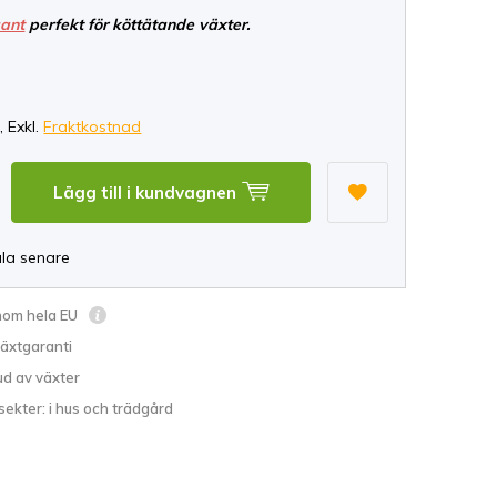
gant
perfekt för köttätande växter.
*
, Exkl.
Fraktkostnad
Lägg till i kundvagnen
ala senare
inom hela EU
växtgaranti
ud av växter
sekter: i hus och trädgård