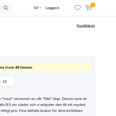
0
SV
Logga in
Kundtjänst
as inom 48 timmar
: 10
 "rosa" versionen av vår "Nile"-linje. Denna serie är
alla 8,5 cm växter och vi erbjuder den till ett mycket
aftigt pris. Fina lekfulla krukor för dina köttätare.