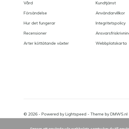
Vård
Kundtjänst
Försändelse
Användarvillkor
Hur det fungerar
Integritetspolicy
Recensioner
Ansvarsfriskrivni
Arter köttätande växter
Webbplatskarta
© 2026 - Powered by
Lightspeed
- Theme by
DMWS.nl
Genom att använda vår webbplats samtycker du till använ