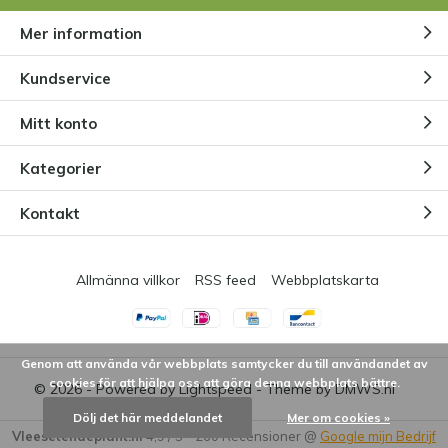
Mer information
Genom
Benni
- 10-07-2024 20:23
5 / 5
Kundservice
Gesunde, junge Pflanze. Versand war blitzschnell.
Mitt konto
Kategorier
Genom
Andrej SVK
- 24-06-2024 10:00
5 / 5
Kontakt
I was really surprised how beautiful my new plant is. I
was expecting much smaller plant, but you surprised
Allmänna villkor
RSS feed
Webbplatskarta
me a lot and make me really happy. Thank you so
much!
+
quick delivery
Genom att använda vår webbplats samtycker du till användandet av
+
plant size
cookies för att hjälpa oss att göra denna webbplats bättre.
© 2026 - Powered by
Lightspeed
- Theme by
DMWS.nl
+
protection during transport
Dölj det här meddelandet
Mer om cookies »
Vleesetendeplant.nl
4,9
/
5
-
260
Recensioner @
Google mijn Bedrijf
+
well watered