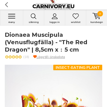
0
meny
sökning
logga in
wishlist
kundvagn
Dionaea Muscipula
(Venusflugfälla) - "The Red
Dragon" | 8,5cm x ↕ 5 cm
(18)
Lägg till i önskelista
INSECT-EATING PLANT