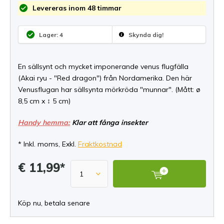
Levereras inom 48 timmar
Lager: 4
Skynda dig!
En sällsynt och mycket imponerande venus flugfälla
(Akai ryu - "Red dragon") från Nordamerika. Den här
Venusflugan har sällsynta mörkröda "munnar". (Mått: ø
8,5 cm x ↕ 5 cm)
Handy hemma:
Klar att fånga insekter
* Inkl. moms, Exkl.
Fraktkostnad
€ 11,99*
Köp nu, betala senare