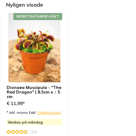
Nyligen visade
Genom
Daniel Castillo
- 15-01-2025 18:29
INSEKTSÄTANDE-VÄXT
5 / 5
This is by far the best all red flytrap clone i have
Purchased, incredible growth in a clump. full pot. The
coloration was so intense the plant almost had a
wine colored appearance. Just WOW
Genom
Bruno SAGE
- 25-12-2024 10:53
4 / 5
Dionaea Muscipula - "The
petit petit mais à l'air en forme ;o)
Red Dragon" | 8,5cm x ↕ 5
cm
€ 11,99*
Genom
Dani Garcia
- 12-12-2024 17:51
* Inkl. moms Exkl.
Fraktkostnad
5 / 5
Skickas på måndag
La planta llegó bien y es muy bonita.
(18)