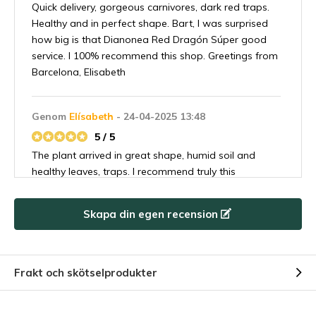
Quick delivery, gorgeous carnivores, dark red traps.
Healthy and in perfect shape. Bart, I was surprised
how big is that Dianonea Red Dragón Súper good
service. I 100% recommend this shop. Greetings from
Barcelona, Elisabeth
Genom
Elísabeth
- 24-04-2025 13:48
5 / 5
The plant arrived in great shape, humid soil and
healthy leaves, traps. I recommend truly this
carnivores plants shop. Greetings from Barcelona
Elisabeth
Skapa din egen recension
Genom
Gerlinde
- 27-03-2025 22:17
5 / 5
Frakt och skötselprodukter
Schöne pflanze, gut angekommen. Danke