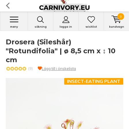
0
meny
sökning
logga in
wishlist
kundvagn
Drosera (Sileshår)
"Rotundifolia" | ø 8,5 cm x ↕ 10
cm
(9)
Lägg till i önskelista
INSECT-EATING PLANT