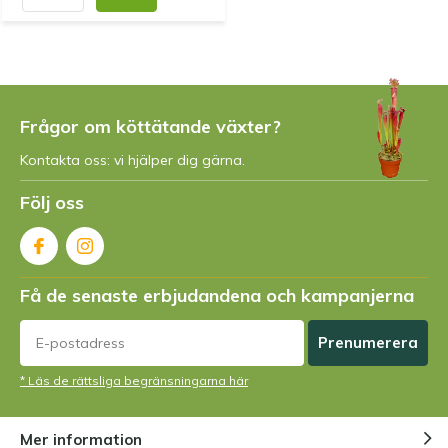
Genom
Paul Schoemaker
- 02-08-2022 16:23
5 / 5
Nochmals: Wenn Sie etwas mit dieser Art von
Pflanzen zu tun haben, sind Sie hier genau an der
richtigen Adresse. Ich habe hier schon einmal
Frågor om köttätande växter?
Pflanzen bestellt und sie gedeihen prächtig.
Kontakta oss: vi hjälper dig gärna.
Följ oss
Genom
Van baaren
- 08-06-2022 11:27
5 / 5
Beautiful plant I love it
Få de senaste erbjudandena och kampanjerna
Genom
Van baaren
- 08-06-2022 10:56
Prenumerera
5 / 5
They look beautiful and healthy I am happy with
* Läs de rättsliga begränsningarna här
them
Mer information