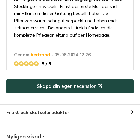
Stecklinge entwickeln. Es ist das erste Mal, dass ich
mir Pflanzen dieser Gattung bestellt habe. Die
Pflanzen waren sehr gut verpackt und haben mich
zeitnah erreicht. Besonders hilfreich finde ich die
komplette Pflegeanleitung auf der Homepage,
Genom
bertrand
- 05-08-2024 12:26
5 / 5
Les plantes ont repris facilement.
Skapa din egen recension
+
Plante arrivent en bonne état.
-
Aucun
Frakt och skötselprodukter
Genom
Joan
- 29-07-2024 15:55
5 / 5
Nyligen visade
Super awesome, today right now it is now producing