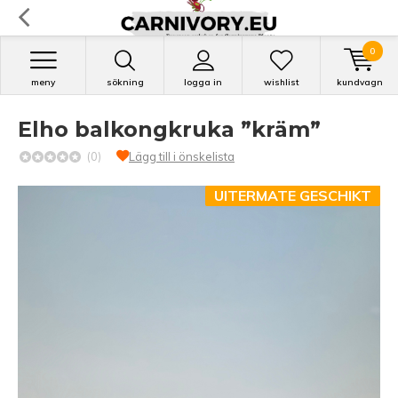
0
meny
sökning
logga in
wishlist
kundvagn
Elho balkongkruka ”kräm”
(0)
Lägg till i önskelista
UITERMATE GESCHIKT