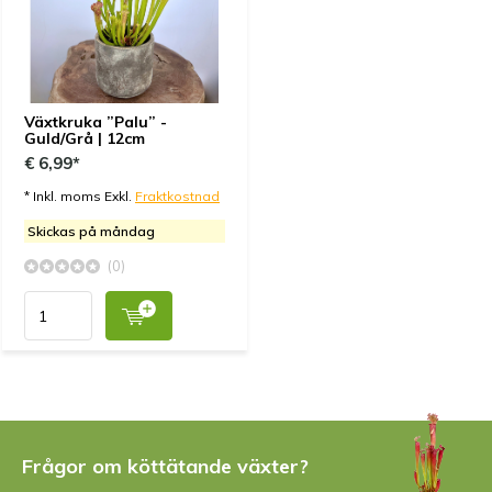
Växtkruka ”Palu” -
Guld/Grå | 12cm
€ 6,99*
* Inkl. moms Exkl.
Fraktkostnad
Skickas på måndag
(0)
Frågor om köttätande växter?