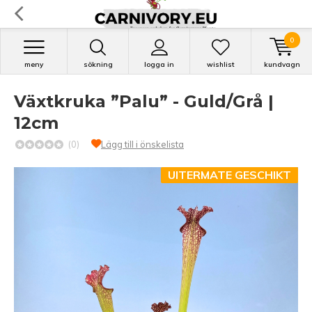
0
meny
sökning
logga in
wishlist
kundvagn
Växtkruka ”Palu” - Guld/Grå |
12cm
(0)
Lägg till i önskelista
UITERMATE GESCHIKT