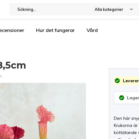
Alla kategorier
ecensioner
Hur det fungerar
Vård
 8,5cm
n
Leverer
Lager
Den här snyg
Krukorna är
köttätande 