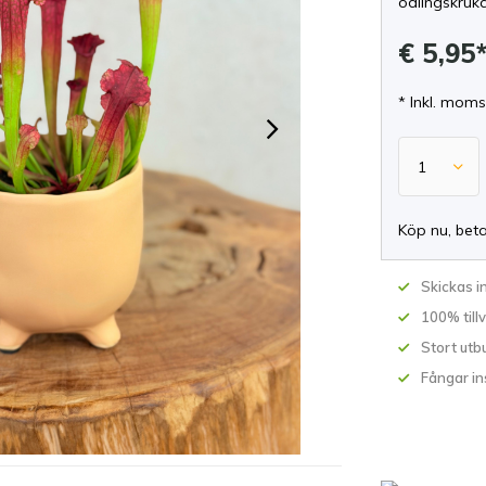
odlingskruka
€ 5,95
* Inkl. moms
Köp nu, bet
Skickas 
100% till
Stort utb
Fångar in