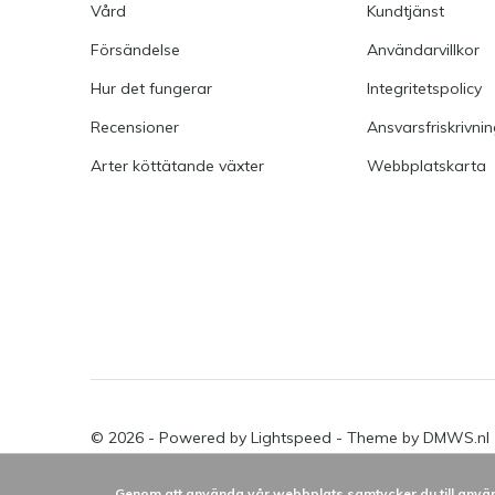
Vård
Kundtjänst
Försändelse
Användarvillkor
Hur det fungerar
Integritetspolicy
Recensioner
Ansvarsfriskrivni
Arter köttätande växter
Webbplatskarta
© 2026 - Powered by
Lightspeed
- Theme by
DMWS.nl
Genom att använda vår webbplats samtycker du till använ