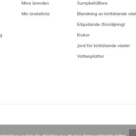
Mina ärenden
Sumpbehållare
Min önskelista
Blandning av köttätande väx
Erbjudande (försäljning)
ng
Krukor
Jord för köttätande växter
Vattenplattor
dandet av cookies för att hjälpa oss att göra denna webbplats bättre.