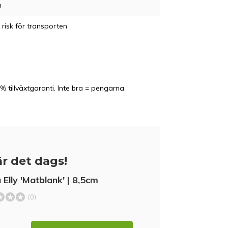
m
 risk för transporten
% tillväxtgaranti. Inte bra = pengarna
r det dags!
 Elly 'Matblank' | 8,5cm
(0)