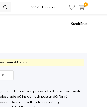
0
SV
Logga in
Kundtjänst
as inom 48 timmar
: 8
ga, mattvita krukan passar alla 8,5 cm stora växter.
 glaserade på insidan och passar därför för
växter. Du kan enkelt sätta den orange