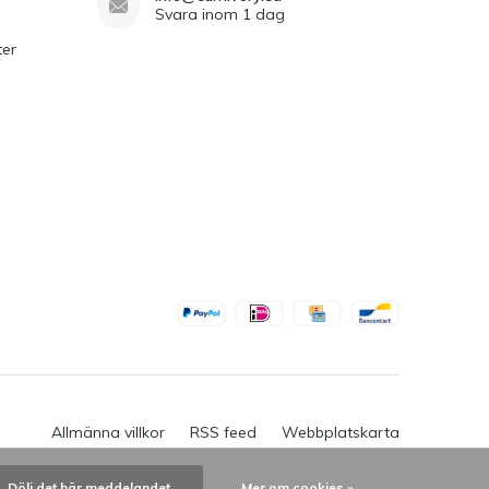
Svara inom 1 dag
ter
Allmänna villkor
RSS feed
Webbplatskarta
Dölj det här meddelandet
Mer om cookies »