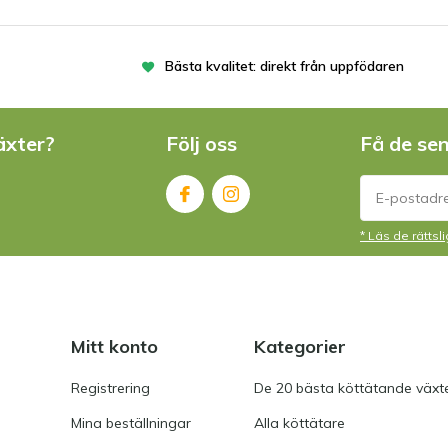
Bästa kvalitet: direkt från uppfödaren
äxter?
Följ oss
Få de se
* Läs de rätts
Mitt konto
Kategorier
Registrering
De 20 bästa köttätande växt
Mina beställningar
Alla köttätare