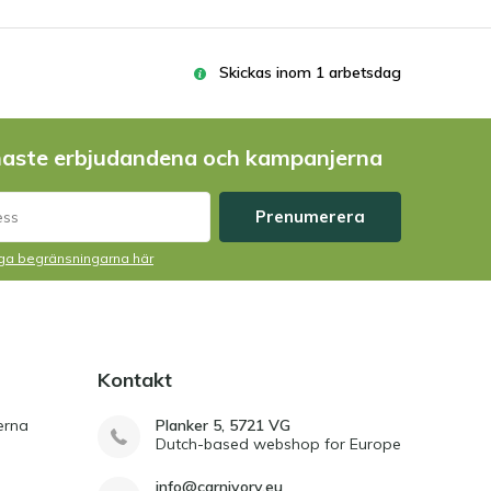
Skickas inom 1 arbetsdag
naste erbjudandena och kampanjerna
Prenumerera
liga begränsningarna här
Kontakt
erna
Planker 5, 5721 VG
Dutch-based webshop for Europe
info@carnivory.eu