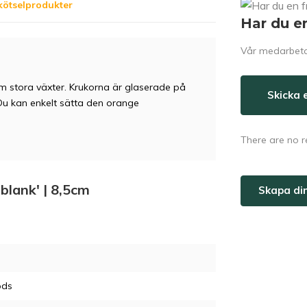
kötselprodukter
Har du e
Vår medarbetar
cm stora växter. Krukorna är glaserade på
Skicka 
 Du kan enkelt sätta den orange
There are no r
tblank' | 8,5cm
Skapa di
ods