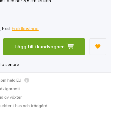
n i den här 8,5 cm krukan.
*
, Exkl.
Fraktkostnad
Lägg till i kundvagnen
ala senare
inom hela EU
växtgaranti
ud av växter
sekter: i hus och trädgård