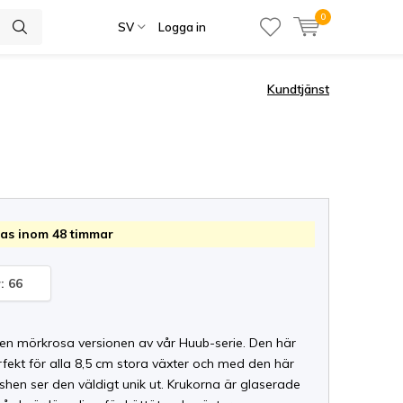
0
SV
Logga in
Kundtjänst
as inom 48 timmar
: 66
den mörkrosa versionen av vår Huub-serie. Den här
rfekt för alla 8,5 cm stora växter och med den här
nishen ser den väldigt unik ut. Krukorna är glaserade