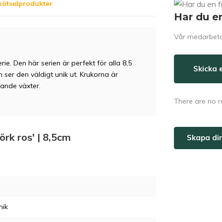
kötselprodukter
Har du e
Vår medarbetar
e. Den här serien är perfekt för alla 8,5
Skicka 
 ser den väldigt unik ut. Krukorna är
tande växter.
There are no r
örk ros' | 8,5cm
Skapa di
mik