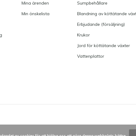
Mina ärenden
Sumpbehållare
Min önskelista
Blandning av köttätande väx
Erbjudande (försäljning)
ng
Krukor
Jord för köttätande växter
Vattenplattor
dandet av cookies för att hjälpa oss att göra denna webbplats bättre.