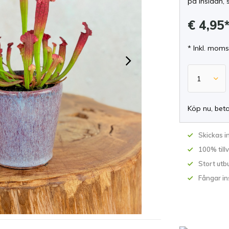
på insidan, 
€ 4,95
* Inkl. moms
Köp nu, bet
Skickas 
100% till
Stort utb
Fångar in