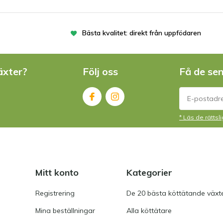
Bästa kvalitet: direkt från uppfödaren
äxter?
Följ oss
Få de se
* Läs de rätts
Mitt konto
Kategorier
Registrering
De 20 bästa köttätande växt
Mina beställningar
Alla köttätare