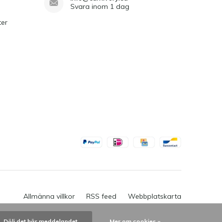
Svara inom 1 dag
ter
Allmänna villkor
RSS feed
Webbplatskarta
Dölj det här meddelandet
Mer om cookies »