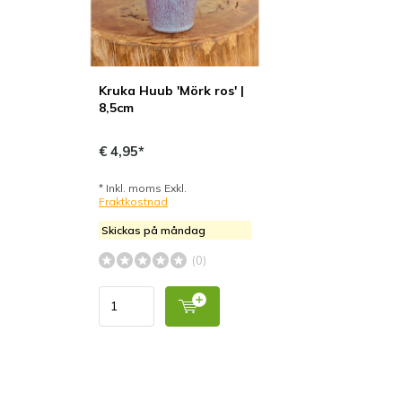
Kruka Huub 'Mörk ros' |
8,5cm
€ 4,95*
* Inkl. moms Exkl.
Fraktkostnad
Skickas på måndag
(0)