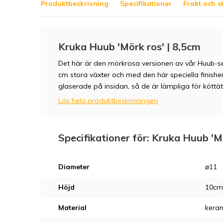
Produktbeskrivning
Specifikationer
Frakt och s
Kruka Huub 'Mörk ros' | 8,5cm
Det här är den mörkrosa versionen av vår Huub-seri
cm stora växter och med den här speciella finishen
glaserade på insidan, så de är lämpliga för köttä
Läs hela produktbeskrivningen
Specifikationer för: Kruka Huub 'M
Diameter
⌀11
Höjd
10cm
Material
kera