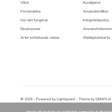
Vård
Kundtjänst
Försändelse
Användarvillkor
Hur det fungerar
Integritetspolicy
Recensioner
Ansvarsfriskrivni
Arter köttätande växter
Webbplatskarta
© 2026 - Powered by
Lightspeed
- Theme by
DMWS.nl
Genom att använda vår webbplats samtycker du till använ