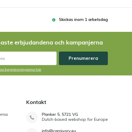
Skickas inom 1 arbetsdag
naste erbjudandena och kampanjerna
Prenumerera
liga begränsningarna här
Kontakt
erna
Planker 5, 5721 VG
Dutch-based webshop for Europe
info@carnivory.eu