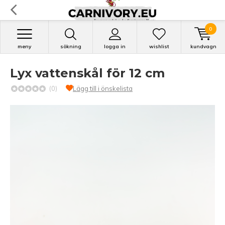
0
meny
sökning
logga in
wishlist
kundvagn
Lyx vattenskål för 12 cm
(0)
Lägg till i önskelista