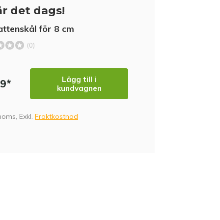
r det dags!
attenskål för 8 cm
(0)
Lägg till i
99*
kundvagnen
 moms, Exkl.
Fraktkostnad