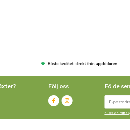
Bästa kvalitet: direkt från uppfödaren
äxter?
Följ oss
Få de se
* Läs de rätts