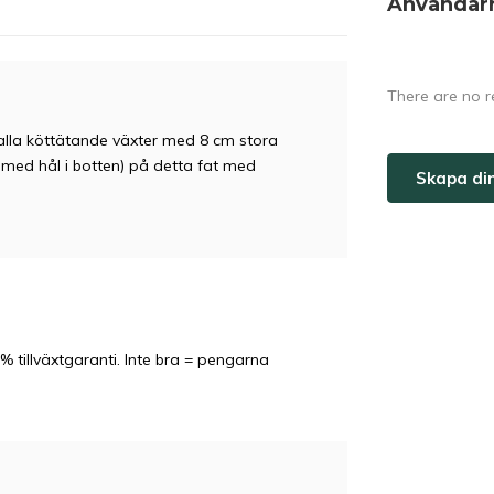
Användar
There are no r
r alla köttätande växter med 8 cm stora
a med hål i botten) på detta fat med
Skapa di
% tillväxtgaranti. Inte bra = pengarna