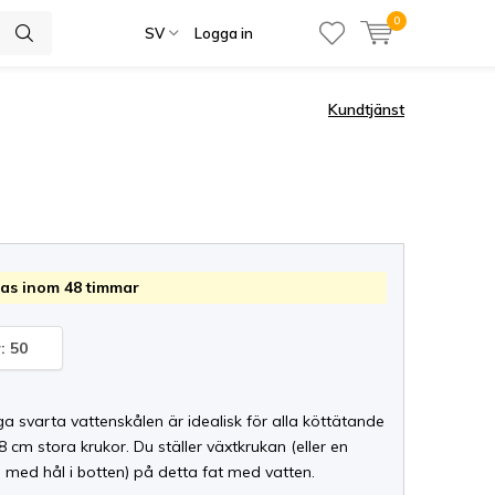
0
SV
Logga in
Kundtjänst
as inom 48 timmar
: 50
ga svarta vattenskålen är idealisk för alla köttätande
 cm stora krukor. Du ställer växtkrukan (eller en
 med hål i botten) på detta fat med vatten.