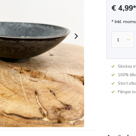
€ 4,99
* Inkl. moms
Skickas 
100% till
Stort utb
Fångar in