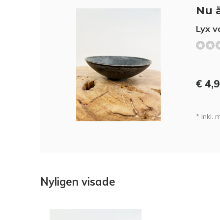
Nu ä
Lyx v
€ 4,
* Inkl.
Nyligen visade