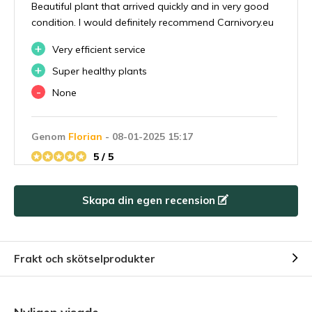
Beautiful plant that arrived quickly and in very good
condition. I would definitely recommend Carnivory.eu
+
Very efficient service
+
Super healthy plants
-
None
Genom
Florian
- 08-01-2025 15:17
5 / 5
Geil
Skapa din egen recension
Genom
Spinelli Jérôme
- 22-08-2024 13:12
5 / 5
Frakt och skötselprodukter
Bien
Genom
LS
- 21-09-2023 16:53