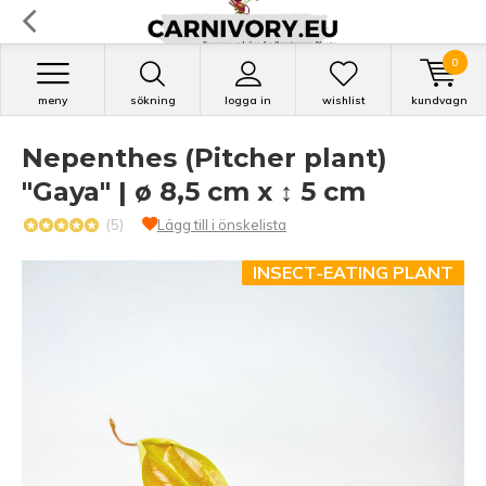
0
meny
sökning
logga in
wishlist
kundvagn
Nepenthes (Pitcher plant)
"Gaya" | ø 8,5 cm x ↕ 5 cm
(5)
Lägg till i önskelista
INSECT-EATING PLANT