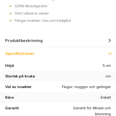
100% tillväxtgaranti
Stort utbud av växter
Fångar insekter: i hus och trädgård
Produktbeskrivning
Specifikationer
Höjd
5 cm
Storlek på kruka
cm
Val av insekter
Flugor, myggor och getingar
Kära
Enkelt
Garanti
Garanti för tillväxt och
blomning