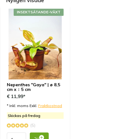
Nyligen visade
5 / 5
INSEKTSÄTANDE-VÄXT
Pretty little plant. The delivery was quick and the
plant was well packaged. It came in general good
conditions, It has three pitchers already and healthy
looking leaves. Thanks!
Genom
Angelique
- 07-04-2023 13:46
5 / 5
Plante plutôt saine avec quelques nouvelles feuilles
et coupes déjà en formation. Elle est un peu plus
Nepenthes "Gaya" | ø 8,5
petite que sur la photo, mais c'est probablement dû
cm x ↕ 5 cm
à mon manque de jugement. J'espère qu'elle
€ 11,99*
deviendra bientôt si grande que toutes les araignées
* Inkl. moms Exkl.
Fraktkostnad
faux-loup se précipiteront en pleurant vers leur mère.
Skickas på fredag
(5)