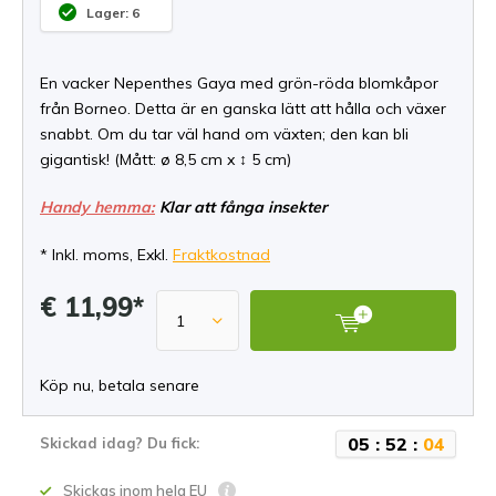
Lager: 6
En vacker Nepenthes Gaya med grön-röda blomkåpor
från Borneo. Detta är en ganska lätt att hålla och växer
snabbt. Om du tar väl hand om växten; den kan bli
gigantisk! (Mått: ø 8,5 cm x ↕ 5 cm)
Handy hemma:
Klar att fånga insekter
* Inkl. moms, Exkl.
Fraktkostnad
€ 11,99*
Köp nu, betala senare
0
5
:
5
2
:
0
4
Skickad idag? Du fick:
Skickas inom hela EU