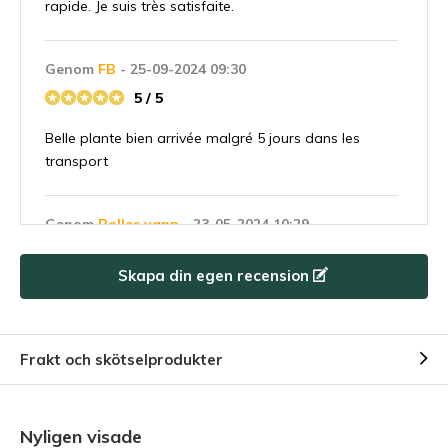
rapide. Je suis très satisfaite.
Genom
FB
- 25-09-2024 09:30
5 / 5
Belle plante bien arrivée malgré 5 jours dans les
transport
Genom
Rolles yann
- 23-05-2024 10:29
5 / 5
Skapa din egen recension
Magnifique nepenthes okeyrihana! Malgré le
transport il est arrivé intacte Vivement qu'il sois
acclimaté!
Frakt och skötselprodukter
Genom
Thomas
- 18-08-2023 22:22
5 / 5
Nyligen visade