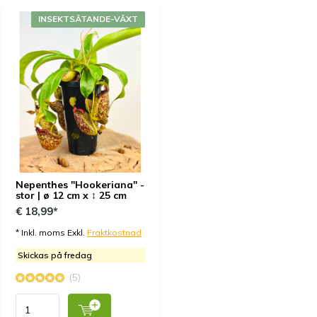
Habe heute meine Nepenthes bekommen und sie ist
der absolute Wahnsinn ❤️
INSEKTSÄTANDE-VÄXT
Gerne wieder lg Thomas
Genom
Max Steinke
- 25-03-2023 20:14
5 / 5
Sie ist sehr groß und ist sehr gut
Nepenthes "Hookeriana" -
stor | ø 12 cm x ↕ 25 cm
€ 18,99*
* Inkl. moms Exkl.
Fraktkostnad
Skickas på fredag
(5)