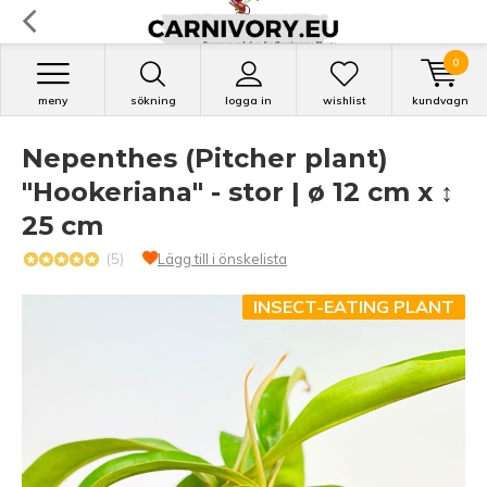
0
meny
sökning
logga in
wishlist
kundvagn
Nepenthes (Pitcher plant)
"Hookeriana" - stor | ø 12 cm x ↕
25 cm
(5)
Lägg till i önskelista
INSECT-EATING PLANT