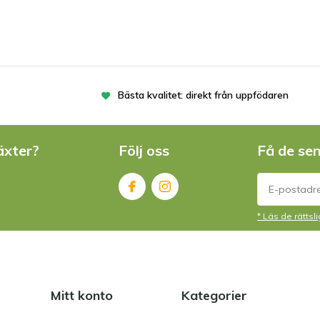
Bästa kvalitet: direkt från uppfödaren
äxter?
Följ oss
Få de se
* Läs de rätts
Mitt konto
Kategorier