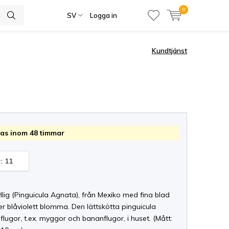
0
SV
Logga in
Kundtjänst
as inom 48 timmar
: 11
yllig (Pinguicula Agnata), från Mexiko med fina blad
r blåviolett blomma. Den lättskötta pinguicula
lugor, t.ex. myggor och bananflugor, i huset. (Mått: