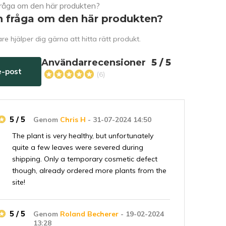
n fråga om den här produkten?
e hjälper dig gärna att hitta rätt produkt.
Användarrecensioner
5 / 5
e-post
(6)
5 / 5
Genom
Chris H
- 31-07-2024 14:50
The plant is very healthy, but unfortunately
quite a few leaves were severed during
shipping. Only a temporary cosmetic defect
though, already ordered more plants from the
site!
5 / 5
Genom
Roland Becherer
- 19-02-2024
13:28