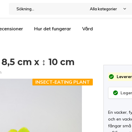
Alla kategorier
ecensioner
Hur det fungerar
Vård
 8,5 cm x ↕ 10 cm
n
Leverer
INSECT-EATING PLANT
Lager
En vacker, f
och en vacke
fångar små f