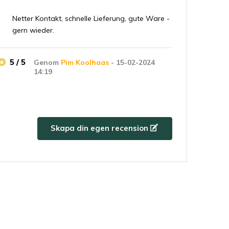
Netter Kontakt, schnelle Lieferung, gute Ware -
gern wieder.
5 / 5
Genom
Pim Koolhaas
- 15-02-2024
14:19
Shipping damage resolved fine. Very pleasant
communication, and when setbacks occur
through no fault of their own, they still take
responsibility and resolve the matter. That's
Skapa din egen recension
what I call top entrepreneurs! Good luck with
your lovely company Jong Gerund.
5 / 5
Genom
Linda Koolen
- 15-02-2024
14:08
Belle piante e ben confezionate!