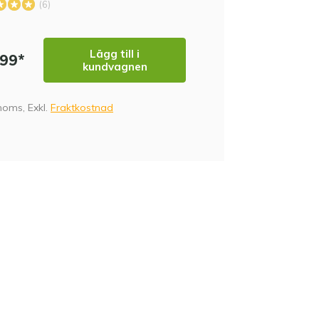
(6)
Lägg till i
,99*
kundvagnen
 moms, Exkl.
Fraktkostnad
DE
TA