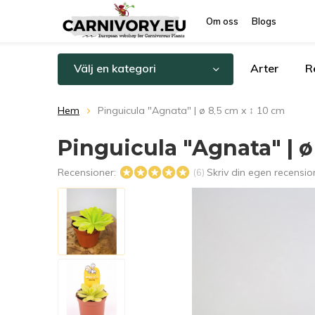
Om oss
Blogs
Välj en kategori
Arter
R
Hem
Pinguicula "Agnata" | ø 8,5 cm x ↕ 10 cm
Pinguicula "Agnata" | ø
Recensioner:
Skriv din egen recensio
(6)