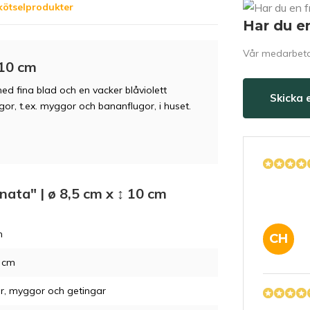
kötselprodukter
Har du e
Vår medarbetar
 10 cm
med fina blad och en vacker blåviolett
Skicka 
or, t.ex. myggor och bananflugor, i huset.
nata" | ø 8,5 cm x ↕ 10 cm
m
CH
5 cm
r, myggor och getingar