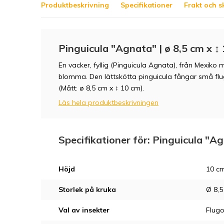
Produktbeskrivning
Specifikationer
Frakt och s
Pinguicula "Agnata" | ø 8,5 cm x ↕
En vacker, fyllig (Pinguicula Agnata), från Mexiko 
blomma. Den lättskötta pinguicula fångar små flug
(Mått: ø 8,5 cm x ↕ 10 cm).
Läs hela produktbeskrivningen
Specifikationer för: Pinguicula "Ag
Höjd
10 c
Storlek på kruka
Ø 8,
Val av insekter
Flugo