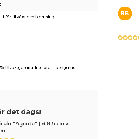
t
RB
ti för tillväxt och blomning
% tillväxtgaranti. Inte bra = pengarna
PK
r det dags!
icula "Agnata" | ø 8,5 cm x
LK
cm