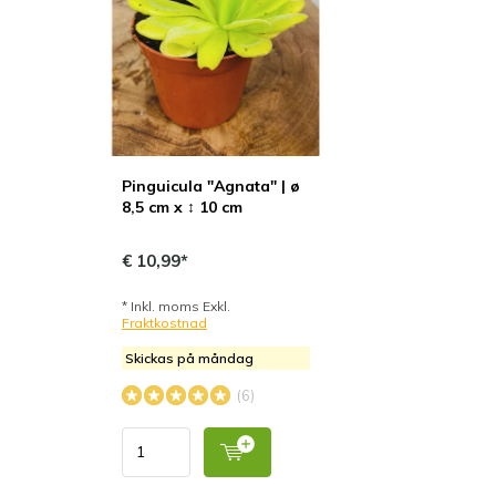
Pinguicula "Agnata" | ø
8,5 cm x ↕ 10 cm
€ 10,99*
* Inkl. moms Exkl.
Fraktkostnad
Skickas på måndag
(6)