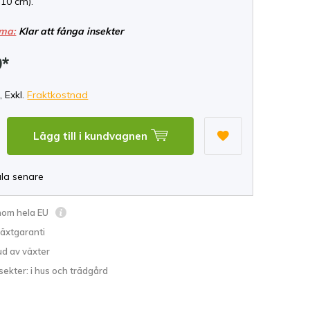
 10 cm).
ma:
Klar att fånga insekter
9*
, Exkl.
Fraktkostnad
Lägg till i kundvagnen
ala senare
inom hela EU
växtgaranti
ud av växter
sekter: i hus och trädgård