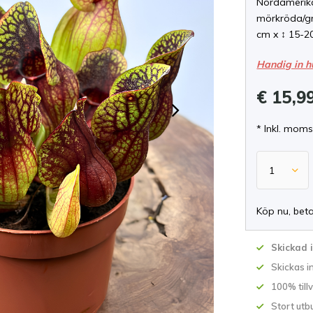
Nordamerika
mörkröda/grö
cm x ↕ 15-2
Handig in h
€ 15,9
* Inkl. moms
Köp nu, bet
Skickad 
Skickas 
100% till
Stort utb