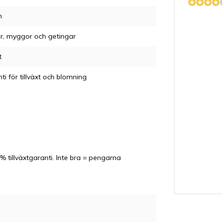
m
r, myggor och getingar
t
ti för tillväxt och blomning
% tillväxtgaranti. Inte bra = pengarna
JB