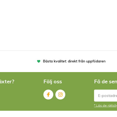
RY
RR
Bästa kvalitet: direkt från uppfödaren
äxter?
Följ oss
Få de se
RÉ
* Läs de rätts