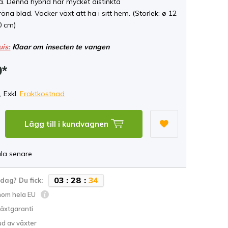
. Denna hybrid har mycket distinkta
na blad. Vacker växt att ha i sitt hem. (Storlek: ø 12
0 cm)
uis:
Klaar om insecten te vangen
9*
, Exkl.
Fraktkostnad
Lägg till i kundvagnen
ala senare
0
3
:
2
8
:
3
3
idag? Du fick:
inom hela EU
växtgaranti
ud av växter