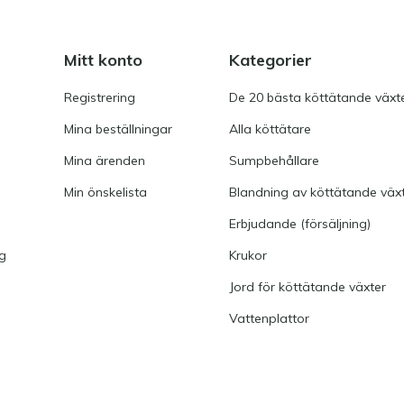
Mitt konto
Kategorier
GA
Registrering
De 20 bästa köttätande växt
Mina beställningar
Alla köttätare
Mina ärenden
Sumpbehållare
Min önskelista
Blandning av köttätande väx
Erbjudande (försäljning)
ng
Krukor
WM
Jord för köttätande växter
Vattenplattor