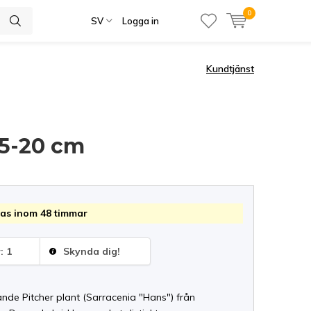
0
SV
Logga in
Kundtjänst
 15-20 cm
as inom 48 timmar
: 1
Skynda dig!
nde Pitcher plant (Sarracenia "Hans") från