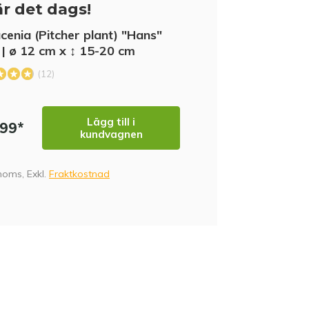
r det dags!
cenia (Pitcher plant) "Hans"
r | ø 12 cm x ↕ 15-20 cm
(12)
SJ
Lägg till i
,99*
kundvagnen
 moms, Exkl.
Fraktkostnad
MB