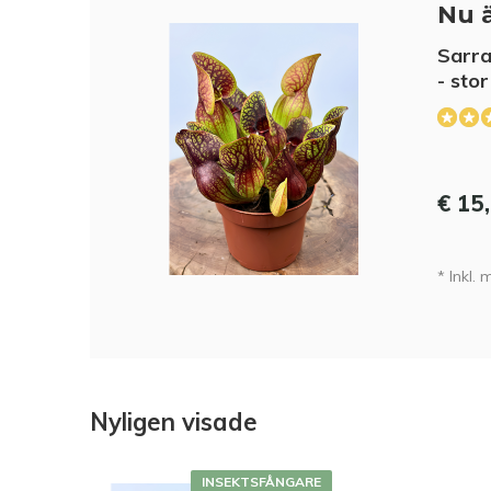
Nu ä
Sarra
- sto
€ 15
* Inkl.
Nyligen visade
INSEKTSFÅNGARE