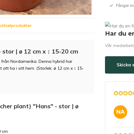
Fångar in
kötselprodukter
Har du e
Vår medarbetar
 stor | ø 12 cm x ↕ 15-20 cm
) från Nordamerika. Denna hybrid har
Skicka 
att ha i sitt hem. (Storlek: ø 12 cm x ↕ 15-
cher plant) "Hans" - stor | ø
NA
0 cm