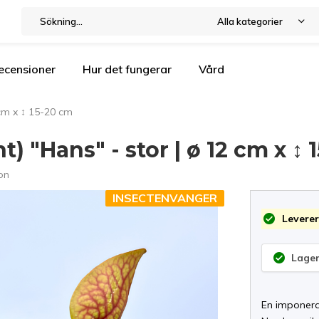
Alla kategorier
ecensioner
Hur det fungerar
Vård
 cm x ↕ 15-20 cm
t) "Hans" - stor | ø 12 cm x ↕
on
INSECTENVANGER
Leverer
Lager
En imponera