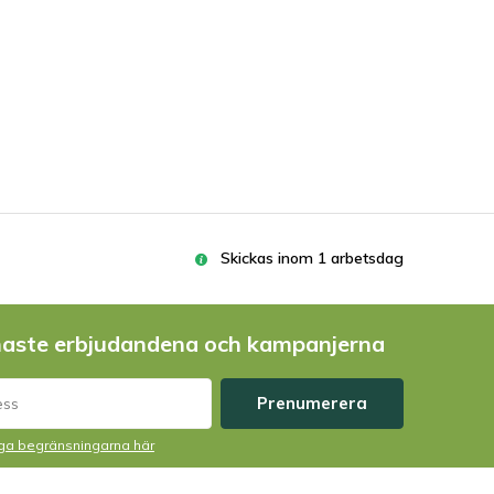
Cette plante est tout simplement magnifique!
5 / 5
Genom
Rafa Ruiz
- 15-11-2023 21:03
The plants arrived in a very good condition
and I live in Spain. Very well packaged
maintaining the humidity perfectly. The seller
Bart is very friendly and answers any questions
you may have. Thank you
Skickas inom 1 arbetsdag
5 / 5
Genom
René
- 17-08-2023 16:22
naste erbjudandena och kampanjerna
Zeer leuk en mooi. Goed verpakt thuis bezorgd
en heel. Klein vraagje je nog. Mag er in de kelk
Prenumerera
water zitten. Hij staat buiten en als het regent
lopen de kelken vol. Verdwijnt het water weer
liga begränsningarna här
zelf uit de kelken