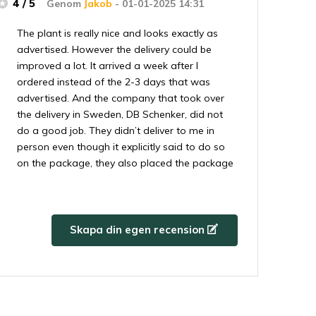
4 / 5
Genom
Jakob
- 01-01-2025 14:31
The plant is really nice and looks exactly as
advertised. However the delivery could be
improved a lot. It arrived a week after I
ordered instead of the 2-3 days that was
advertised. And the company that took over
the delivery in Sweden, DB Schenker, did not
do a good job. They didn’t deliver to me in
person even though it explicitly said to do so
on the package, they also placed the package
upside down on the shelf at the place that
took delivery, despite there being a huge
sticker on the package saying which side
should be up. Please reconsider using DB
Skapa din egen recension
Schenker for future deliveries in Sweden.
+
The plant looks really nice
-
The delivery