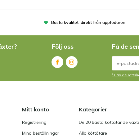
Bästa kvalitet: direkt från uppfödaren
NO
äxter?
Följ oss
Få de se
WP
* Läs de rätts
GO
Mitt konto
Kategorier
Registrering
De 20 bästa köttätande växt
Mina beställningar
Alla köttätare