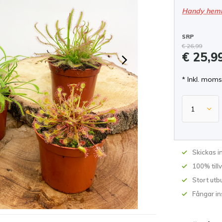
Handy hem
SRP
€ 26,99
€ 25,9
* Inkl. moms
Skickas 
100% till
Stort utb
Fångar in