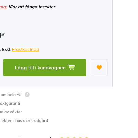
ma:
Klar att fånga insekter
9*
, Exkl.
Fraktkostnad
Lägg till i kundvagnen
inom hela EU
växtgaranti
ud av växter
sekter: i hus och trädgård