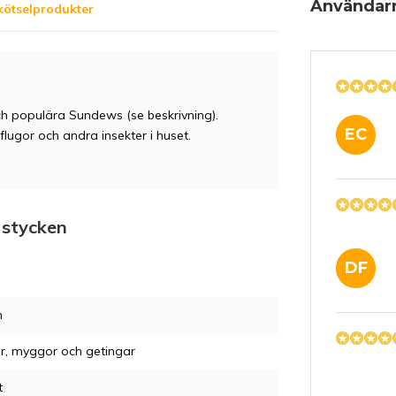
Användar
kötselprodukter
ch populära Sundews (se beskrivning).
EC
lugor och andra insekter i huset.
e stycken
DF
m
r, myggor och getingar
t