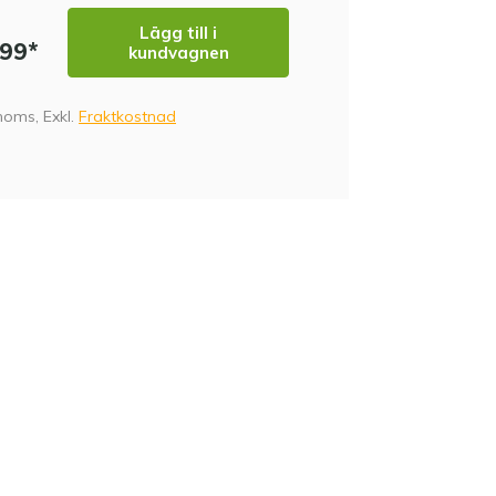
Lägg till i
ME
,99*
kundvagnen
 moms, Exkl.
Fraktkostnad
CM