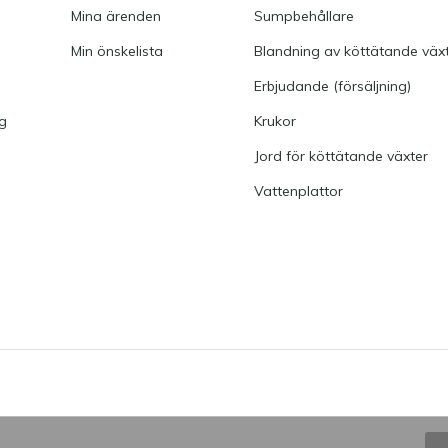
Mina ärenden
Sumpbehållare
MK
Min önskelista
Blandning av köttätande väx
Erbjudande (försäljning)
ng
Krukor
Jord för köttätande växter
Vattenplattor
KM
LC