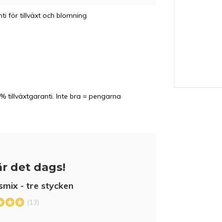
ti för tillväxt och blomning
% tillväxtgaranti. Inte bra = pengarna
GN
r det dags!
smix - tre stycken
(13)