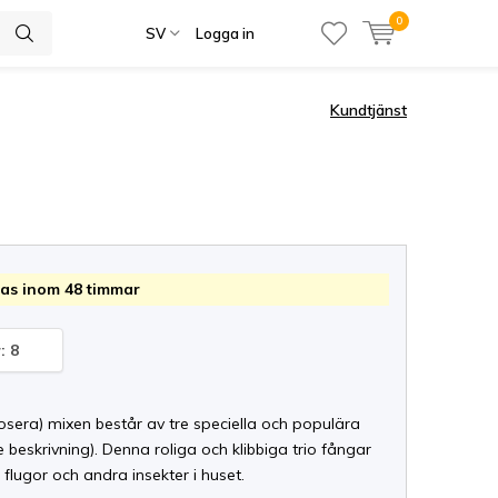
0
SV
Logga in
Kundtjänst
as inom 48 timmar
: 8
sera) mixen består av tre speciella och populära
beskrivning). Denna roliga och klibbiga trio fångar
lugor och andra insekter i huset.