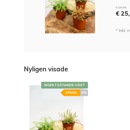
€ 26,99
€ 25
* Inkl.
Nyligen visade
INSEKTSÄTANDE-VÄXT
SPARA
4%