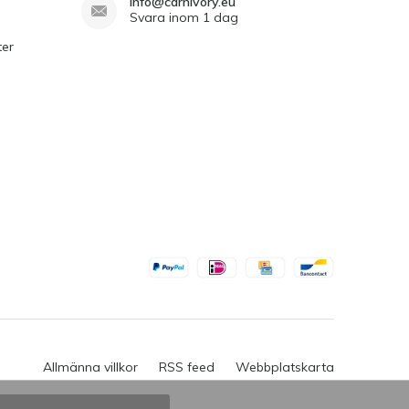
info@carnivory.eu
Statt Elektro-Mapper bei den Pflanzen, Mücken
Svara inom 1 dag
nachlaufen ;-)
ter
5 / 5
Genom
Kim
- 02-08-2022 14:59
Die Pflanzen sehen gut aus. Sie sind kleiner als
erwartet, aber mit der richtigen Pflege werden
sie schnell wachsen. Es ist gut, dass Sie
Pflegetipps erhalten. 3 schöne Pflanzen zu
einem guten Preis. Gut verpackt, Pflanzen
waren noch feucht, als ich sie erhielt.
5 / 5
Genom
Luc
- 07-06-2022 16:06
The plants were transported in excellent
condition. After a day of recovering they are
already shining.
Allmänna villkor
RSS feed
Webbplatskarta