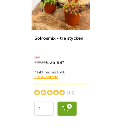
Solrosmix - tre stycken
SRP
€ 25,99*
€ 26,99
* Inkl. moms Exkl.
Fraktkostnad
(13)