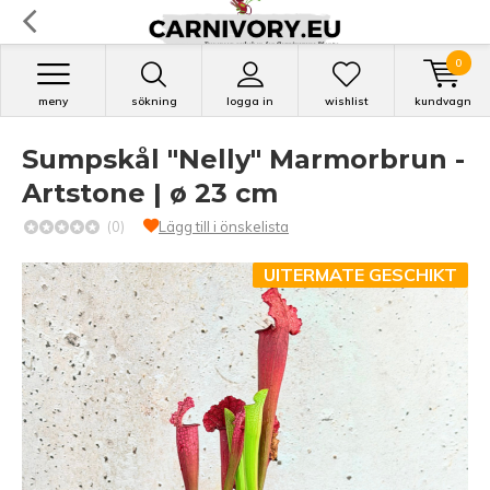
0
meny
sökning
logga in
wishlist
kundvagn
Sumpskål "Nelly" Marmorbrun -
Artstone | ø 23 cm
(0)
Lägg till i önskelista
UITERMATE GESCHIKT