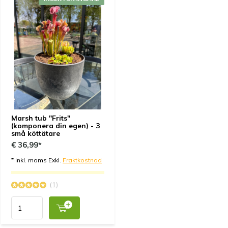
Marsh tub "Frits"
(komponera din egen) - 3
små köttätare
€ 36,99*
* Inkl. moms Exkl.
Fraktkostnad
(1)