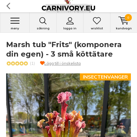
0
meny
sökning
logga in
wishlist
kundvagn
Marsh tub "Frits" (komponera
din egen) - 3 små köttätare
(1)
Lägg till i önskelista
INSECTENVANGER