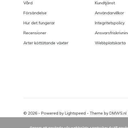
Vård
Kundtjänst
Försändelse
Användarvillkor
Hur det fungerar
Integritetspolicy
Recensioner
Ansvarsfriskrivni
Arter köttätande växter
Webbplatskarta
© 2026 - Powered by
Lightspeed
- Theme by
DMWS.nl
Genom att använda vår webbplats samtycker du till använ