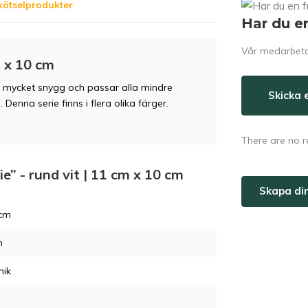
kötselprodukter
Har du e
Vår medarbetar
m x 10 cm
r mycket snygg och passar alla mindre
Skicka 
enna serie finns i flera olika färger.
There are no r
ie” - rund vit | 11 cm x 10 cm
Skapa di
 cm
m
mik