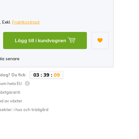
*
, Exkl.
Fraktkostnad
Lägg till i kundvagnen
ala senare
0
3
:
3
9
:
0
8
idag? Du fick:
inom hela EU
växtgaranti
ud av växter
sekter: i hus och trädgård