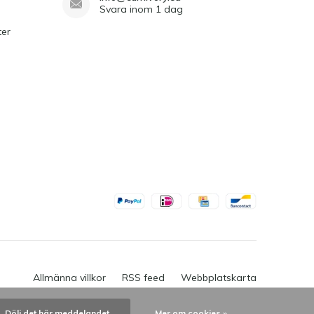
Svara inom 1 dag
ter
Allmänna villkor
RSS feed
Webbplatskarta
Dölj det här meddelandet
Mer om cookies »