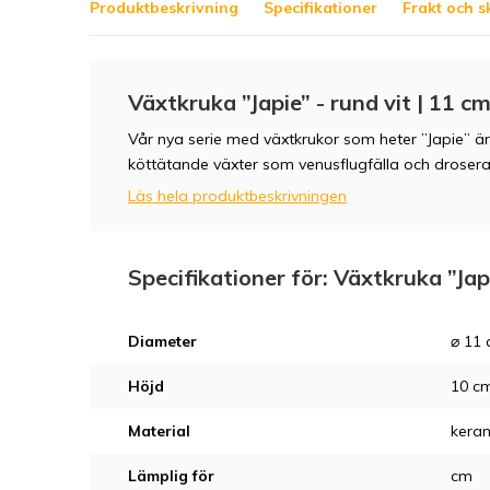
Produktbeskrivning
Specifikationer
Frakt och s
Växtkruka ”Japie” - rund vit | 11 c
Vår nya serie med växtkrukor som heter ”Japie” ä
köttätande växter som venusflugfälla och drosera. D
Läs hela produktbeskrivningen
Specifikationer för: Växtkruka ”Jap
Diameter
⌀ 11
Höjd
10 c
Material
kera
Lämplig för
cm