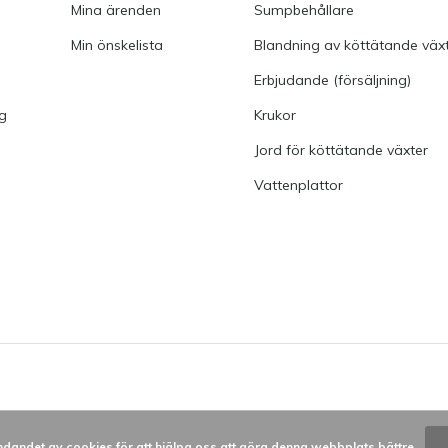
Mina ärenden
Sumpbehållare
Min önskelista
Blandning av köttätande väx
Erbjudande (försäljning)
ng
Krukor
Jord för köttätande växter
Vattenplattor
dandet av cookies för att hjälpa oss att göra denna webbplats bättre.