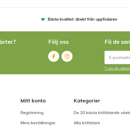
Bästa kvalitet: direkt från uppfödaren
äxter?
Följ oss
Få de se
* Läs de rätts
Mitt konto
Kategorier
Registrering
De 20 bästa köttätande växt
Mina beställningar
Alla köttätare