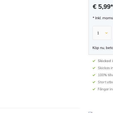
€ 5,99
* Inkl. moms
Köp nu, bet
Skickad 
Skickas 
100% till
Stort utb
Fångar in