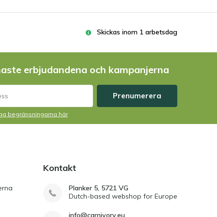
Skickas inom 1 arbetsdag
naste erbjudandena och kampanjerna
Prenumerera
liga begränsningarna här
Kontakt
erna
Planker 5, 5721 VG
Dutch-based webshop for Europe
info@carnivory.eu