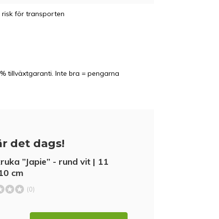
 risk för transporten
% tillväxtgaranti. Inte bra = pengarna
r det dags!
ruka ”Japie” - rund vit | 11
10 cm
(0)