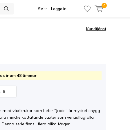
0
SV
Logga in
Kundtjänst
as inom 48 timmar
: 6
ie med växtkrukor som heter ”Japie” är mycket snygg
alla mindre köttätande växter som venusflugfälla
 Denna serie finns i flera olika färger.