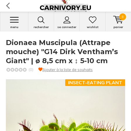
0
menu
rechercher
se connecter
wishlist
panier
Dionaea Muscipula (Attrape
mouche) "G14 Dirk Ventham’s
Giant" | ø 8,5 cm x ↕ 5-10 cm
(0)
Ajouter à la liste de souhaits
INSECT-EATING PLANT