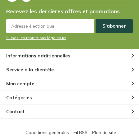
Tout sur la sarracenie pourpre
Nepenthes
Recevez les dernières offres et promotions
Par
Niels Cox
S'abonner
Tout ce qu'il faut savoir sur la
* Lisez les restrictions légales ici
pinguicula
Par
Niels Cox
Informations additionnelles
Une plante carnivore peut-elle se
Service à la clientèle
passer d'insectes ?
Par
Niels Cox
Mon compte
Catégories
Puis-je aussi garder mes plantes
carnivores à l'extérieur ?
Contact
Par
Niels Cox
Conditions générales
Fil RSS
Plan du site