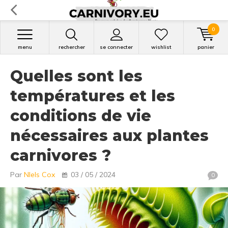
0
menu
rechercher
se connecter
wishlist
panier
Quelles sont les
températures et les
conditions de vie
nécessaires aux plantes
carnivores ?
Par
NIels Cox
03 / 05 / 2024
0