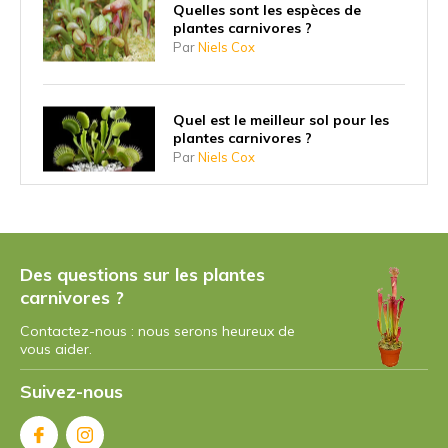
Quelles sont les espèces de
plantes carnivores ?
Par
Niels Cox
Quel est le meilleur sol pour les
plantes carnivores ?
Par
Niels Cox
7 conseils pour entretenir
durablement vos plantes
carnivores
Des questions sur les plantes
Par
Niels
carnivores ?
Contactez-nous : nous serons heureux de
vous aider.
Tout sur le rossolis Drosera
Par
Niels Cox
Suivez-nous