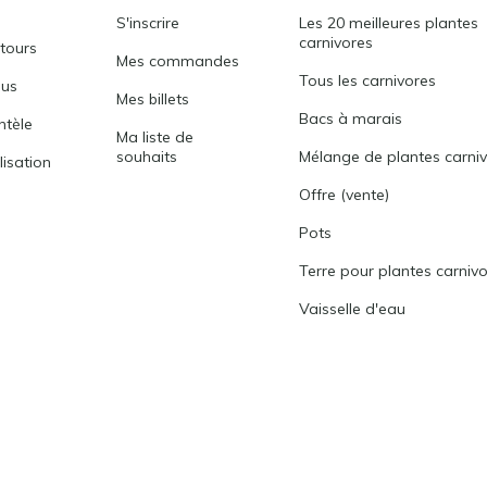
S'inscrire
Les 20 meilleures plantes
carnivores
etours
Mes commandes
Tous les carnivores
ous
Mes billets
Bacs à marais
entèle
Ma liste de
souhaits
Mélange de plantes carni
lisation
Offre (vente)
Pots
Terre pour plantes carniv
Vaisselle d'eau