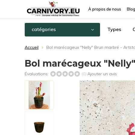
À propos de nous
Blo
catégories
Types
C
Accueil
Bol marécageux "Nelly" Brun marbré - Artst
Bol marécageux "Nelly"
Évaluations:
Ajouter un avis
(0)