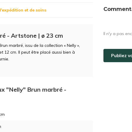
Commentai
d'expédition et de soins
Il n'y a pas en
é - Artstone | ø 23 cm
un marbré, issu de la collection « Nelly »,
t 12 cm. Il peut être placé aussi bien à
Publiez v
urnie.
ux "Nelly" Brun marbré -
 cm
m