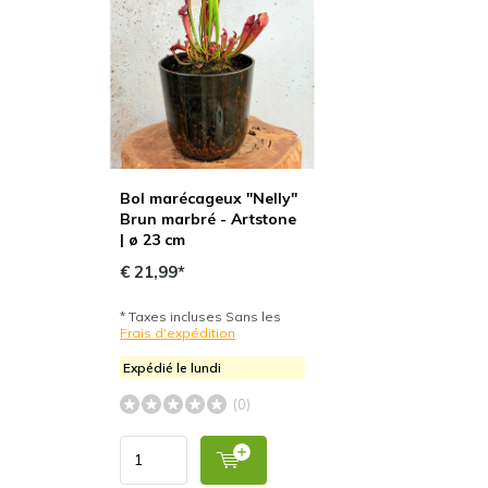
Bol marécageux "Nelly"
Brun marbré - Artstone
| ø 23 cm
€ 21,99*
* Taxes incluses Sans les
Frais d'expédition
Expédié le lundi
(0)