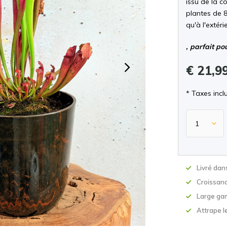
issu de la c
plantes de 8,
qu'à l'extéri
, parfait po
€ 21,9
* Taxes incl
Livré dan
Croissan
Large ga
Attrape le