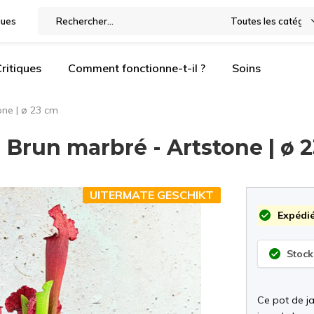
gues
Toutes les catégor
ritiques
Comment fonctionne-t-il ?
Soins
one | ø 23 cm
 Brun marbré - Artstone | ø 
UITERMATE GESCHIKT
Expédié
Stock
Ce pot de j