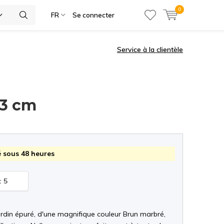
0
ies
FR
Se connecter
Service à la clientèle
23 cm
 sous 48 heures
: 5
ardin épuré, d'une magnifique couleur Brun marbré,