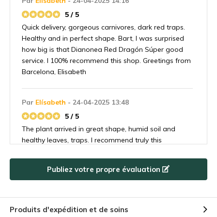
Par
Elísabeth
- 24-04-2025 14:16
5 / 5
Quick delivery, gorgeous carnivores, dark red traps.
Healthy and in perfect shape. Bart, I was surprised
how big is that Dianonea Red Dragón Súper good
service. I 100% recommend this shop. Greetings from
Barcelona, Elisabeth
Par
Elísabeth
- 24-04-2025 13:48
5 / 5
The plant arrived in great shape, humid soil and
healthy leaves, traps. I recommend truly this
carnivores plants shop. Greetings from Barcelona
Elisabeth
Publiez votre propre évaluation
Par
Gerlinde
- 27-03-2025 22:17
5 / 5
Produits d'expédition et de soins