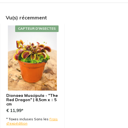
Schöne pflanze, gut angekommen. Danke
Vu(s) récemment
Par
Daniel Castillo
- 15-01-2025 18:29
CAPTEUR D'INSECTES
5 / 5
This is by far the best all red flytrap clone i have
Purchased, incredible growth in a clump. full pot. The
coloration was so intense the plant almost had a
wine colored appearance. Just WOW
Par
Bruno SAGE
- 25-12-2024 10:53
4 / 5
Dionaea Muscipula - "The
petit petit mais à l'air en forme ;o)
Red Dragon" | 8,5cm x ↕ 5
cm
€ 11,99*
Par
Dani Garcia
- 12-12-2024 17:51
* Taxes incluses Sans les
Frais
5 / 5
d'expédition