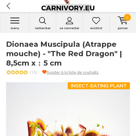
0
menu
rechercher
se connecter
wishlist
panier
Dionaea Muscipula (Atrappe
mouche) - "The Red Dragon" |
8,5cm x ↕ 5 cm
(18)
Ajouter à la liste de souhaits
INSECT-EATING PLANT