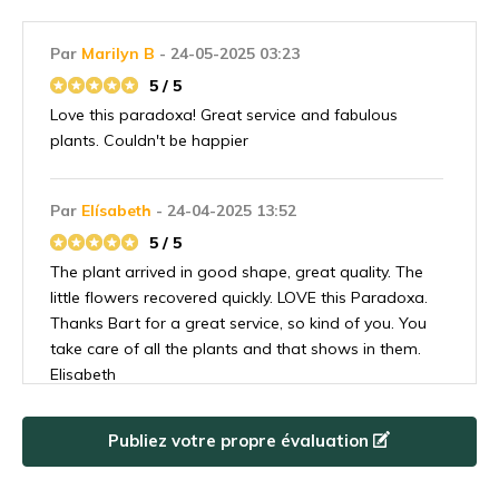
Par
Marilyn B
- 24-05-2025 03:23
5 / 5
Love this paradoxa! Great service and fabulous
plants. Couldn't be happier
Par
Elísabeth
- 24-04-2025 13:52
5 / 5
The plant arrived in good shape, great quality. The
little flowers recovered quickly. LOVE this Paradoxa.
Thanks Bart for a great service, so kind of you. You
take care of all the plants and that shows in them.
Elisabeth
Publiez votre propre évaluation
Par
Christine
- 07-04-2025 09:10
5 / 5