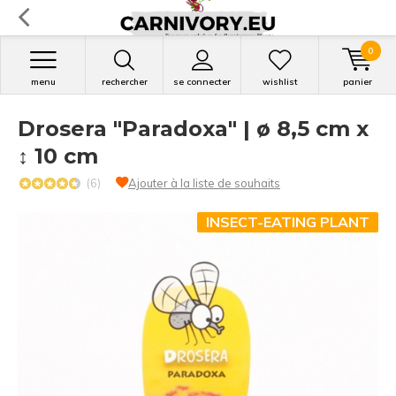
0
menu
rechercher
se connecter
wishlist
panier
Drosera "Paradoxa" | ø 8,5 cm x
↕ 10 cm
(6)
Ajouter à la liste de souhaits
INSECT-EATING PLANT