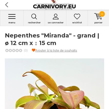
0
menu
rechercher
se connecter
wishlist
panier
Nepenthes "Miranda" - grand |
ø 12 cm x ↕ 15 cm
(0)
Ajouter à la liste de souhaits