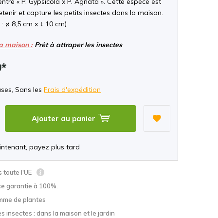
ntre « P. Gypsicola x P. Agnata ». Cette espèce est
retenir et capture les petits insectes dans la maison.
: ø 8,5 cm x ↕ 10 cm)
la maison :
Prêt à attraper les insectes
9*
uses, Sans les
Frais d'expédition
Ajouter au panier
ntenant, payez plus tard
s toute l'UE
ce garantie à 100%.
mme de plantes
s insectes : dans la maison et le jardin