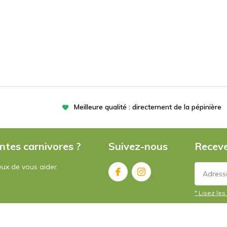
Meilleure qualité : directement de la pépinière
ntes carnivores ?
Suivez-nous
Receve
ux de vous aider.
* Lisez les 