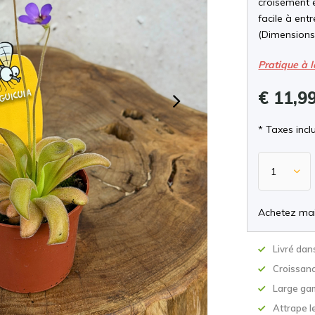
croisement e
facile à ent
(Dimensions 
Pratique à 
€ 11,9
* Taxes incl
Achetez mai
Livré dan
Croissan
Large ga
Attrape le