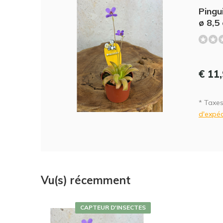
Pingu
ø 8,5
€ 11
* Taxes
d'expéd
Vu(s) récemment
CAPTEUR D'INSECTES