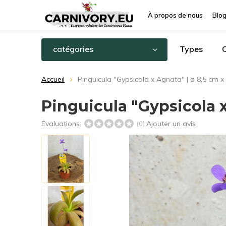
À propos de nous
Blo
catégories
Types
C
Accueil
Pinguicula "Gypsicola x Agnata" | ø 8,5 cm x
Pinguicula "Gypsicola x
Évaluations:
Ajouter un avis
(0)