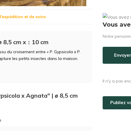
d'expédition et de soins
Vous ave
Notre personne
ø 8,5 cm x ↕ 10 cm
ssu du croisement entre « P. Gypsicola x P.
Envoyer
apture les petits insectes dans la maison.
Il n'y a pas en
ypsicola x Agnata" | ø 8,5 cm
Publiez v
m