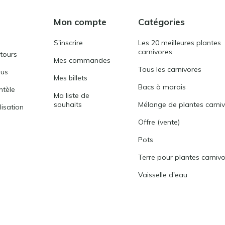
Mon compte
Catégories
S'inscrire
Les 20 meilleures plantes
carnivores
etours
Mes commandes
Tous les carnivores
ous
Mes billets
Bacs à marais
entèle
Ma liste de
souhaits
Mélange de plantes carni
lisation
Offre (vente)
Pots
Terre pour plantes carniv
Vaisselle d'eau