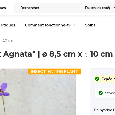
gues
Toutes les catégor
ritiques
Comment fonctionne-t-il ?
Soins
 ↕ 10 cm
 Agnata" | ø 8,5 cm x ↕ 10 cm
INSECT-EATING PLANT
Expédié
Stock
Ce hybride P