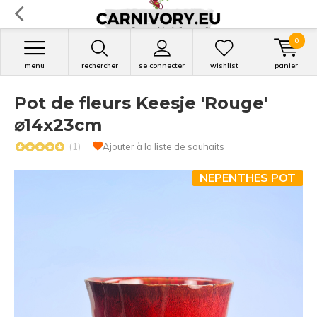
0
menu
rechercher
se connecter
wishlist
panier
Pot de fleurs Keesje 'Rouge'
⌀14x23cm
(1)
Ajouter à la liste de souhaits
NEPENTHES POT