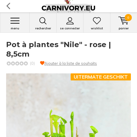
0
menu
rechercher
se connecter
wishlist
panier
Pot à plantes "Nile" - rose |
8,5cm
(0)
Ajouter à la liste de souhaits
UITERMATE GESCHIKT