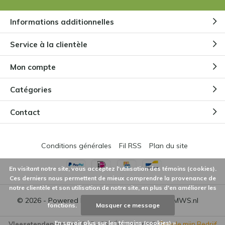
Informations additionnelles
Service à la clientèle
Mon compte
Catégories
Contact
Conditions générales
Fil RSS
Plan du site
En visitant notre site, vous acceptez l'utilisation des témoins (cookies).
Ces derniers nous permettent de mieux comprendre la provenance de
notre clientèle et son utilisation de notre site, en plus d'en améliorer les
© 2026 - Powered by
Lightspeed
- Theme by
DMWS.nl
fonctions.
Masquer ce message
En savoir plus sur les témoins (cookies) »
Vleesetendeplant.nl
4,9
/
5
-
260
Évaluations @
Google mijn Bedrijf