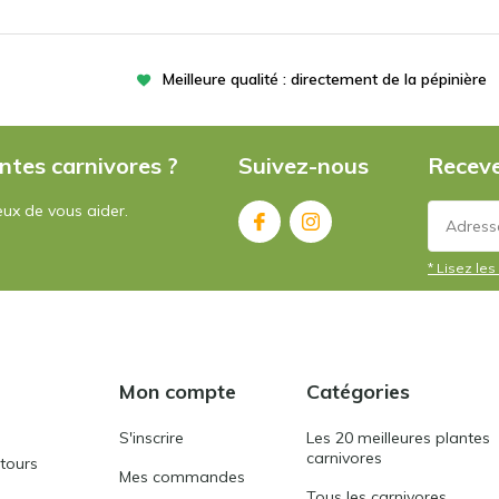
Meilleure qualité : directement de la pépinière
ntes carnivores ?
Suivez-nous
Receve
ux de vous aider.
* Lisez les 
Mon compte
Catégories
S'inscrire
Les 20 meilleures plantes
carnivores
etours
Mes commandes
Tous les carnivores