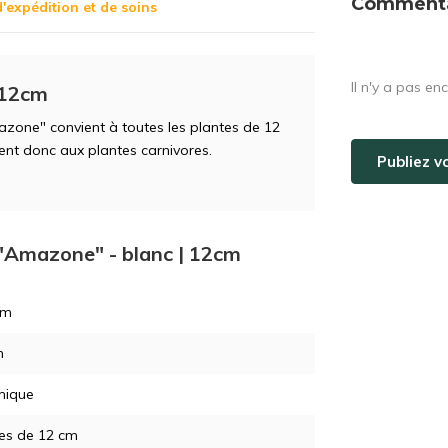
Commentai
d'expédition et de soins
Il n'y a pas en
 12cm
zone" convient à toutes les plantes de 12
nent donc aux plantes carnivores.
Publiez v
 "Amazone" - blanc | 12cm
cm
m
mique
es de 12 cm