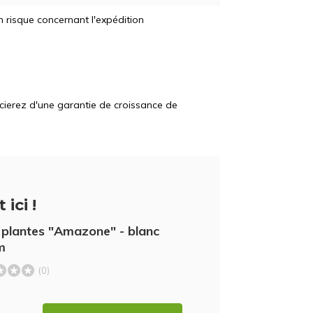
 risque concernant l'expédition
icierez d'une garantie de croissance de
 ici !
 plantes "Amazone" - blanc
m
(0)