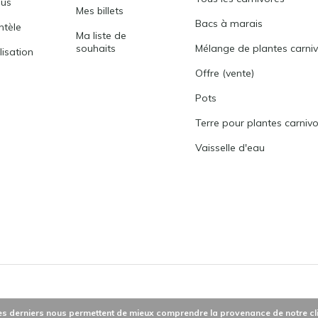
ous
Mes billets
Bacs à marais
entèle
Ma liste de
souhaits
Mélange de plantes carni
lisation
Offre (vente)
Pots
Terre pour plantes carniv
Vaisselle d'eau
 Ces derniers nous permettent de mieux comprendre la provenance de notre client