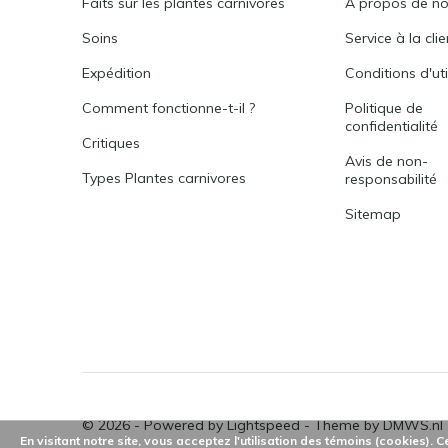
Faits sur les plantes carnivores
Á propos de n
Soins
Service à la cli
Expédition
Conditions d'uti
Comment fonctionne-t-il ?
Politique de
confidentialité
Critiques
Avis de non-
Types Plantes carnivores
responsabilité
Sitemap
© 2026 - Powered by
Lightspeed
- Theme by
DMWS.nl
En visitant notre site, vous acceptez l'utilisation des témoins (cookies).