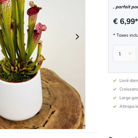
, parfait po
€ 6,99
* Taxes incl
Livré dan
Croissan
Large ga
Attrape le