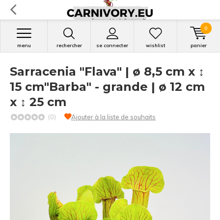
0
menu
rechercher
se connecter
wishlist
panier
Sarracenia "Flava" | ø 8,5 cm x ↕
15 cm"Barba" - grande | ø 12 cm
x ↕ 25 cm
(0)
Ajouter à la liste de souhaits