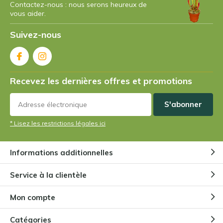
5 / 5
Contactez-nous : nous serons heureux de
vous aider.
J'adore !!!
Suivez-nous
+
Bien protégé pour la livraison.
Par
H.S.
- 17-08-2023 09:08
Recevez les dernières offres et promotions
5 / 5
S'abonner
Tolle Pflanzen und sehr gut verpackt. Bin sehr
zufrieden.
* Lisez les restrictions légales ici
Par
Vanderbist
- 12-08-2023 10:11
Informations additionnelles
5 / 5
Service à la clientèle
J'ai reçu la plante en bon état, soigneusement
emballée, et l'ai aussitôt installée dans un de mes
Mon compte
terrariums. Apparemment, elle se porte très bien. Ses
Catégories
jolies couleurs se marient à merveille avec l'ensemble