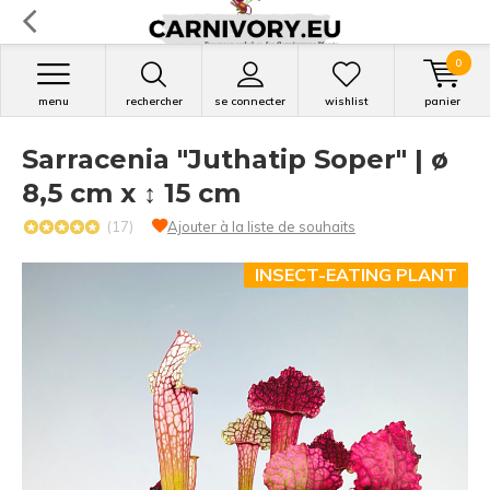
0
menu
rechercher
se connecter
wishlist
panier
Sarracenia "Juthatip Soper" | ø
8,5 cm x ↕ 15 cm
(17)
Ajouter à la liste de souhaits
INSECT-EATING PLANT