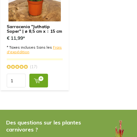
Par
Simone Gaßmann
- 21-03-2024 10:16
Sarracenia "Juthatip
5 / 5
Soper" | ø 8,5 cm x ↕ 15 cm
€ 11,99*
Die Pflanze ist gut gewachsen und war sehr gut
verpackt. Nichts war beschädigt.
* Taxes incluses Sans les
Frais
d'expédition
+
Super verpackt
(17)
Par
Tiph
- 26-12-2023 13:31
5 / 5
Reçu rapidement. Bien emballée. Très jolie
+
Rapidité. Emballage. Qualité de la plante
Des questions sur les plantes
carnivores ?
Par
Virginie CHEROUVRIER
- 18-08-2023 10:02