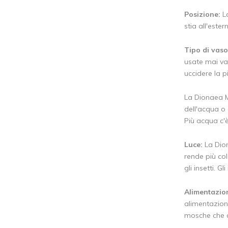
Posizione:
La
stia all'este
Tipo di vaso
usate mai vas
uccidere la p
La Dionaea M
dell'acqua o 
Più acqua c'
Luce:
La Dion
rende più col
gli insetti. Gl
Alimentazio
alimentazion
mosche che a