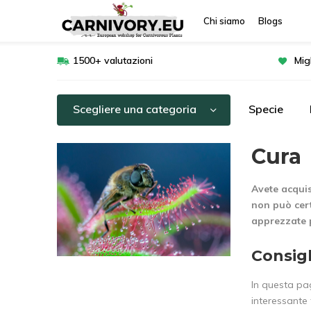
Chi siamo
Blogs
1500+ valutazioni
Mig
Scegliere una categoria
Specie
Cura
Avete acquis
non può cert
apprezzate p
Consigl
In questa pa
interessante f