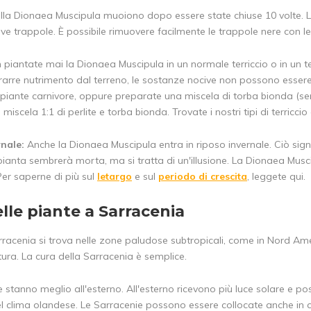
lla Dionaea Muscipula muoiono dopo essere state chiuse 10 volte. 
e trappole. È possibile rimuovere facilmente le trappole nere con le
piantate mai la Dionaea Muscipula in un normale terriccio o in un t
rarre nutrimento dal terreno, le sostanze nocive non possono essere
piante carnivore, oppure preparate una miscela di torba bionda (senza
miscela 1:1 di perlite e torba bionda. Trovate i nostri tipi di terriccio 
nale:
Anche la Dionaea Muscipula entra in riposo invernale. Ciò signif
 pianta sembrerà morta, ma si tratta di un'illusione. La Dionaea Musci
Per saperne di più sul
letargo
e sul
periodo di crescita
, leggete qui.
lle piante a Sarracenia
racenia si trova nelle zone paludose subtropicali, come in Nord Amer
ura. La cura della Sarracenia è semplice.
 stanno meglio all'esterno. All'esterno ricevono più luce solare e p
nel clima olandese. Le Sarracenie possono essere collocate anche in 