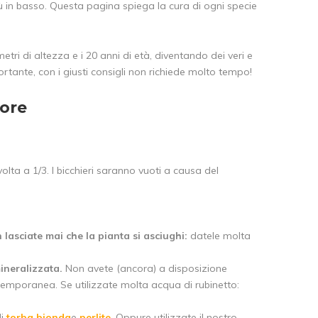
ù in basso. Questa pagina spiega la cura di ogni specie
tri di altezza e i 20 anni di età, diventando dei veri e
ortante, con i giusti consigli non richiede molto tempo!
vore
lta a 1/3. I bicchieri saranno vuoti a causa del
lasciate mai che la pianta si asciughi:
datele molta
ineralizzata.
Non avete (ancora) a disposizione
 temporanea. Se utilizzate molta acqua di rubinetto:
di
torba bionda
e
perlite
. Oppure utilizzate il nostro