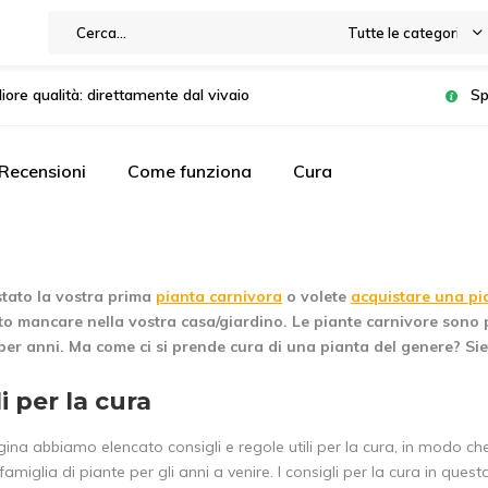
Tutte le categorie
liore qualità: direttamente dal vivaio
Sp
Recensioni
Come funziona
Cura
tato la vostra prima
pianta carnivora
o volete
acquistare una pi
o mancare nella vostra casa/giardino. Le piante carnivore sono
er anni. Ma come ci si prende cura di una pianta del genere? Sie
i per la cura
gina abbiamo elencato consigli e regole utili per la cura, in modo c
amiglia di piante per gli anni a venire. I consigli per la cura in questa