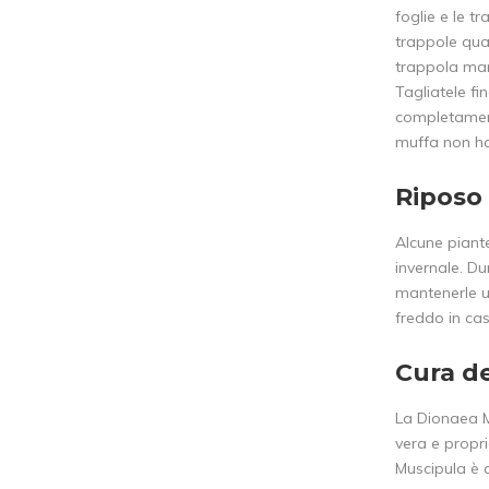
foglie e le t
trappole qua
trappola mar
Tagliatele f
completament
muffa non ha 
Riposo 
Alcune piant
invernale. D
mantenerle um
freddo in cas
Cura d
La Dionaea M
vera e propr
Muscipula è 