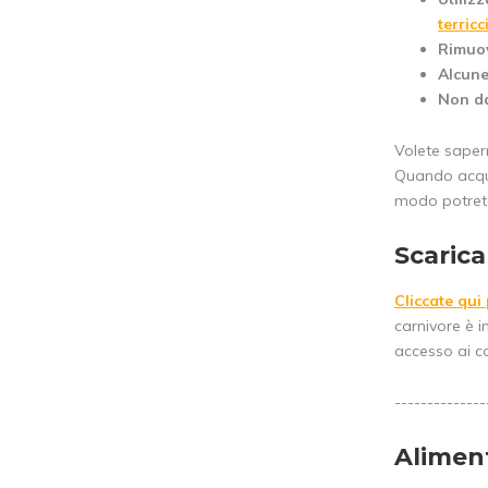
terric
Rimuov
Alcune
Non da
Volete sapern
Quando acquis
modo potrete 
Scarica
Cliccate qui 
carnivore è i
accesso ai co
--------------
Alimen