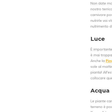
Non date mai
nostro terric
carnivore po
nutrirle voi 
nutrimento d
Luce
È importante 
è mai troppa
Anche la
Pin
sole al matti
pianta! All'
collocare que
Acqua
Le piante car
terreno è po