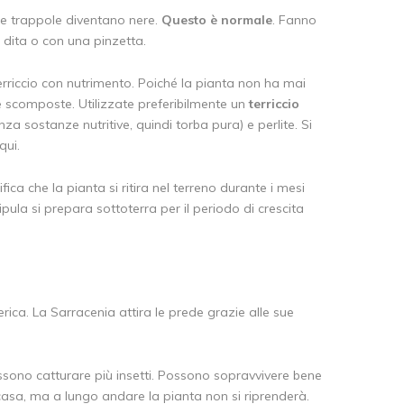
Le trappole diventano nere.
Questo è normale
. Fanno
 dita o con una pinzetta.
erriccio con nutrimento. Poiché la pianta non ha mai
 scomposte. Utilizzate preferibilmente un
terriccio
 sostanze nutritive, quindi torba pura) e perlite. Si
qui.
ica che la pianta si ritira nel terreno durante i mesi
pula si prepara sottoterra per il periodo di crescita
ica. La Sarracenia attira le prede grazie alle sue
ossono catturare più insetti. Possono sopravvivere bene
casa, ma a lungo andare la pianta non si riprenderà.