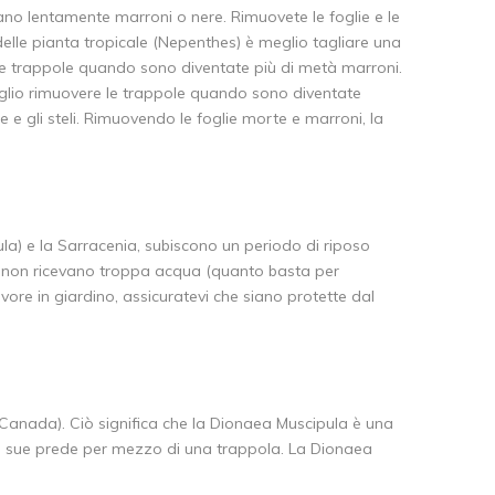
ano lentamente marroni o nere. Rimuovete le foglie e le
lle pianta tropicale (Nepenthes) è meglio tagliare una
 le trappole quando sono diventate più di metà marroni.
glio rimuovere le trappole quando sono diventate
e gli steli. Rimuovendo le foglie morte e marroni, la
la) e la Sarracenia, subiscono un periodo di riposo
re non ricevano troppa acqua (quanto basta per
vore in giardino, assicuratevi che siano protette dal
Canada). Ciò significa che la Dionaea Muscipula è una
le sue prede per mezzo di una trappola. La Dionaea