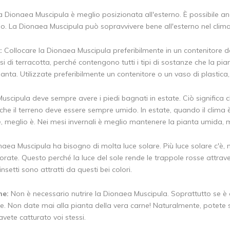
 Dionaea Muscipula è meglio posizionata all'esterno. È possibile a
rno. La Dionaea Muscipula può sopravvivere bene all'esterno nel clim
:
Collocare la Dionaea Muscipula preferibilmente in un contenitore d
i di terracotta, perché contengono tutti i tipi di sostanze che la pi
ianta. Utilizzate preferibilmente un contenitore o un vaso di plastica,
uscipula deve sempre avere i piedi bagnati in estate. Ciò significa
che il terreno deve essere sempre umido. In estate, quando il clima 
è, meglio è. Nei mesi invernali è meglio mantenere la pianta umida,
aea Muscipula ha bisogno di molta luce solare. Più luce solare c'è, meg
orate. Questo perché la luce del sole rende le trappole rosse attrave
i insetti sono attratti da questi bei colori.
ne:
Non è necessario nutrire la Dionaea Muscipula. Soprattutto se è c
e. Non date mai alla pianta della vera carne! Naturalmente, potete 
vete catturato voi stessi.