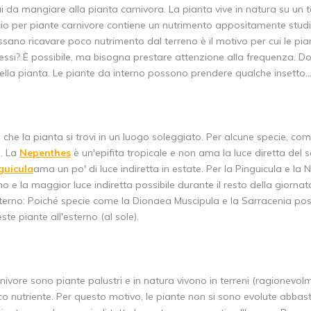
 da mangiare alla pianta carnivora. La pianta vive in natura su un t
cio per piante carnivore contiene un nutrimento appositamente studiat
ssano ricavare poco nutrimento dal terreno è il motivo per cui le pi
stessi? È possibile, ma bisogna prestare attenzione alla frequenza. Dop
ella pianta. Le piante da interno possono prendere qualche insetto.
che la pianta si trovi in un luogo soleggiato. Per alcune specie, co
. La
Nepenthes
è un'epifita tropicale e non ama la luce diretta del 
guicula
ama un po' di luce indiretta in estate. Per la Pinguicula e la 
no e la maggior luce indiretta possibile durante il resto della giorn
esterno: Poiché specie come la Dionaea Muscipula e la Sarracenia pos
ste piante all'esterno (al sole).
nivore sono piante palustri e in natura vivono in terreni (ragionevolme
co nutriente. Per questo motivo, le piante non si sono evolute abbas