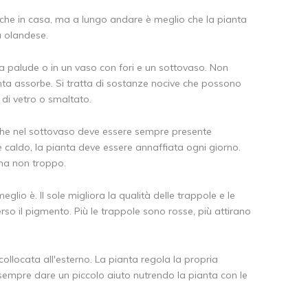
nche in casa, ma a lungo andare è meglio che la pianta
a olandese.
a palude o in un vaso con fori e un sottovaso. Non
anta assorbe. Si tratta di sostanze nocive che possono
 di vetro o smaltato.
 che nel sottovaso deve essere sempre presente
è caldo, la pianta deve essere annaffiata ogni giorno.
 ma non troppo.
lio è. Il sole migliora la qualità delle trappole e le
rso il pigmento. Più le trappole sono rosse, più attirano
ollocata all'esterno. La pianta regola la propria
sempre dare un piccolo aiuto nutrendo la pianta con le