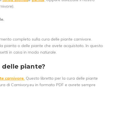
nivore).
le.
imento completo sulla cura delle piante carnivore.
lla pianta o delle piante che avete acquistato. In questo
setti in casa in modo naturale.
a delle piante?
nte carnivore.
Questo libretto per la cura delle piante
di cura di Carnivory.eu in formato PDF e avrete sempre