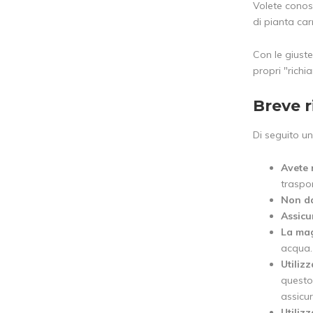
Volete conosc
di pianta ca
Con le giuste
propri "richi
Breve r
Di seguito un
Avete 
traspo
Non da
Assicu
La mag
acqua.
Utiliz
questo
assicur
Utilizz