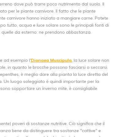
erreno dove può trarre poco nutrimento dal suolo. Il
o per le piante carnivore. Il fatto che le piante
ante carnivore hanno iniziato a mangiare carne. Potete
o tutto, acqua e luce solare sono le principali fonti di
.. quelle da esterno: ne prendono abbastanza.
me ad esempio l'
Dionaea Muscipula
, la luce solare non
sole, in quanto le brocche possono fasciarsi o seccarsi.
Nepenthes, è meglio dare alla pianta la luce diretta del
ata. Un luogo soleggiato è quindi importante per la
sono sopportare un inverno mite, è consigliabile
nte) poveri di sostanze nutritive. Ciò significa che il
tanza bene da distinguere tra sostanze "cattive" e