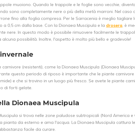
rappole muoiono. Quando le trappole e le foglie sono vecchie, divent
ndo sono completamente nere o più della metà marroni. Nel caso de
rone fino alla foglia compresa. Per le Sarracenia è meglio tagliare
ino a 0,5 cm dalla base. Con la Dionaea Muscipula e la
drosera
, è me
e nere. In questo modo è possibile rimuovere facilmente le trappole 
alcuna possibilità. Inoltre, l'aspetto è molto più bello e gradevole!
invernale
e carnivore (resistenti), come la Dionaea Muscipula (Dionaea Muscipu
urante questo periodo di riposo è importante che le piante carnivo
ide) e che si trovino in un luogo più fresco. Se avete le piante carni
o di forti gelate.
ella Dionaea Muscipula
uscipula si trova nelle zone paludose subtropicali (Nord America e 
ia pianta da esterno e ama l'acqua. La Dionaea Muscipula cattura 
abbastanza facile da curare.