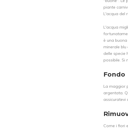
"buone". Le p
piante carniv
L'acqua del r
L'acqua migli
fortunatamen
è una buona 
minerale blu 
delle specie
possibile. Si
Fondo
La maggior pa
argentata. Qu
assicuratevi
Rimuove
Come i fiori 