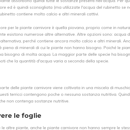
iante assorbono quindi tutte le sostanze presenti nell'acqua. Per qu
ore ed è quindi sconsigliata (ma utilizzate l'acqua del rubinetto se n
ubinetto contiene molto calcio e altri minerali cattivi.
ore per le piante carnivore è quella piovana, proprio come in natura
te esistono numerose altre alternative. Altre opzioni sono: acqua d
alternativa, perché contiene ancora molto calcio e altri minerali. A
è piena di minerali di cui le piante non hanno bisogno. Poiché le pia
 ha bisogno di molta acqua. La maggior parte delle specie ha bisogno
 noti che la quantità d'acqua varia a seconda della specie.
rte delle piante carnivore viene coltivata in una miscela di muschio 
esti terricci contengono poche o nessuna sostanza nutritiva. Quindi, 
 che non contenga sostanze nutritive.
re le foglie
e le altre piante, anche le piante carnivore non hanno sempre le stess