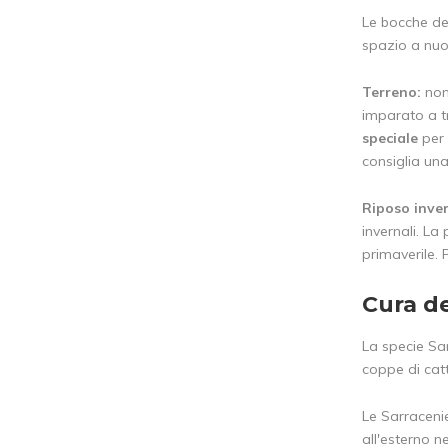
Le bocche de
spazio a nuov
Terreno:
non 
imparato a t
speciale
per 
consiglia una 
Riposo inver
invernali. La
primaverile. 
Cura de
La specie Sar
coppe di catt
Le Sarracenie
all'esterno 