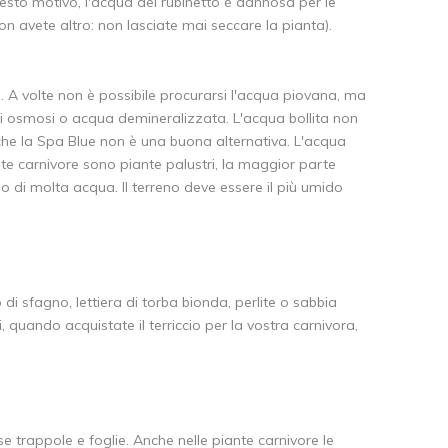
esto motivo, l'acqua del rubinetto è dannosa per le
on avete altro: non lasciate mai seccare la pianta).
. A volte non è possibile procurarsi l'acqua piovana, ma
i osmosi o acqua demineralizzata. L'acqua bollita non
nche la Spa Blue non è una buona alternativa. L'acqua
nte carnivore sono piante palustri, la maggior parte
 di molta acqua. Il terreno deve essere il più umido
di sfagno, lettiera di torba bionda, perlite o sabbia
quando acquistate il terriccio per la vostra carnivora,
e trappole e foglie. Anche nelle piante carnivore le