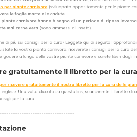
cio per piante carnivore
(sviluppato appositamente per le piante car
ere le foglie morte e le cadute.
 piante carnivore hanno bisogno di un periodo di riposo inverna
te mai carne vera
(sono ammessi gli insetti).
e di più sui consigli per la cura? Leggete qui di seguito l'approfond
tate la vostra pianta carnivora, riceverete i consigli per la cura de
godere a lungo delle vostre piante carnivore e sarete liberi dagli in
re gratuitamente il libretto per la cur
per ricevere gratuitamente il nostro libretto per la cura delle pia
n inglese. Una volta cliccato su questo link, scaricherete il libretto 
nsigli per la cura.
-----------------------------------------
tazione