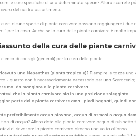
ere le cure specifiche di una determinata specie? Allora scorrete pi
rnivora del nostro assortimento.
 cure, alcune specie di piante carnivore possono raggiungere i due me
ami" per la casa. Anche se la cura delle piante carnivore è molto imp
iassunto della cura delle piante carni
 elenco di consigli (generali) per la cura delle piante.
ricevuto una Nepenthes (pianta tropicale)?
Riempire le tazze una vo
rto - questo non è necessariamente necessario per una Sarracenia;
re mai da mangiare alla pianta carnivora.
ratevi che la pianta carnivora sia in una posizione soleggiata.
gior parte delle piante carnivore ama i piedi bagnati, quindi non 
zate preferibilmente acqua piovana, acqua di osmosi o acqua dem
 tipo di acqua? Allora date alle piante carnivore acqua di rubinetto
atevi di rinvasare la pianta carnivora almeno una volta all'anno.
ate un terriccio privo di sostanze nutritive,
come una miscela 1:1 