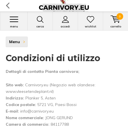
0
menu
cerca
accedi
wishlist
carrello
Menu
Condizioni di utilizzo
Dettagli di contatto Pianta carnivora;
Sito web:
Carnivory.eu (Negozio web olandese:
www.vleesetendeplant.nl)
Indirizzo:
Planker 5, Asten
Codice postale:
5721 VG, Paesi Bassi
E-mail:
info@carnivory.eu
Nome commerciale:
JONG GERUND
Camera di commercio:
84117788