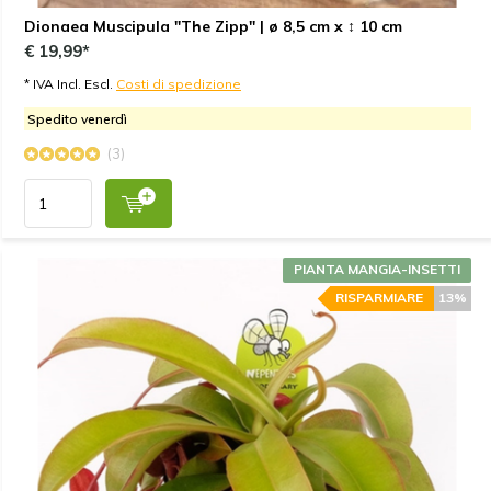
Dionaea Muscipula "The Zipp" | ø 8,5 cm x ↕ 10 cm
€ 19,99*
* IVA Incl. Escl.
Costi di spedizione
Spedito venerdì
(3)
PIANTA MANGIA-INSETTI
RISPARMIARE
13%