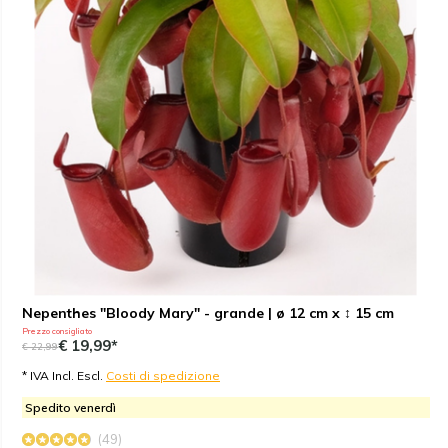
Nepenthes "Bloody Mary" - grande | ø 12 cm x ↕ 15 cm
Prezzo consigliato
€ 19,99*
€ 22,99
* IVA Incl. Escl.
Costi di spedizione
Spedito venerdì
(49)