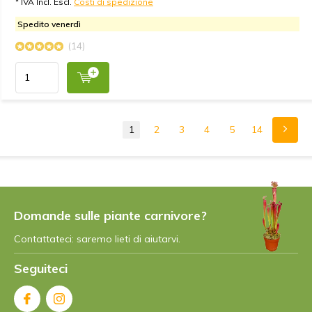
* IVA Incl. Escl.
Costi di spedizione
Spedito venerdì
(14)
1
2
3
4
5
14
Domande sulle piante carnivore?
Contattateci: saremo lieti di aiutarvi.
Seguiteci