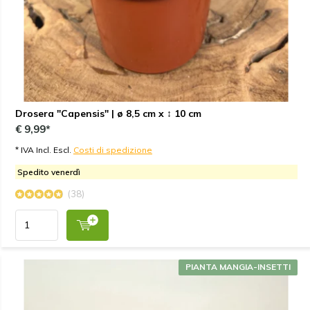
Drosera "Capensis" | ø 8,5 cm x ↕ 10 cm
€ 9,99*
* IVA Incl. Escl.
Costi di spedizione
Spedito venerdì
(38)
PIANTA MANGIA-INSETTI