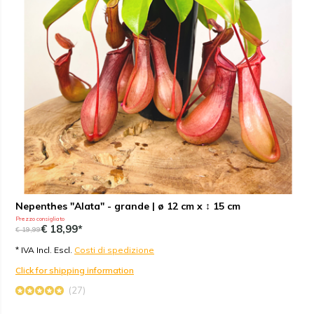
Nepenthes "Alata" - grande | ø 12 cm x ↕ 15 cm
Prezzo consigliato
€ 18,99*
€ 19,99
* IVA Incl. Escl.
Costi di spedizione
Click for shipping information
(27)