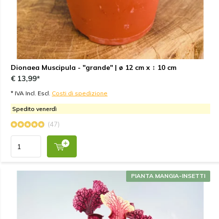
Dionaea Muscipula - "grande" | ø 12 cm x ↕ 10 cm
€ 13,99*
* IVA Incl. Escl.
Costi di spedizione
Spedito venerdì
(47)
PIANTA MANGIA-INSETTI