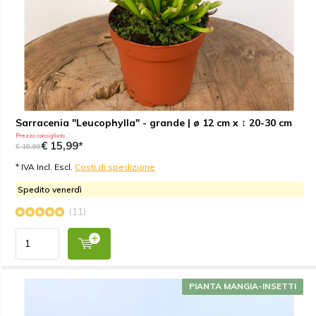
Sarracenia "Leucophylla" - grande | ø 12 cm x ↕ 20-30 cm
Prezzo consigliato
€ 15,99*
€ 16,99
* IVA Incl. Escl.
Costi di spedizione
Spedito venerdì
(11)
PIANTA MANGIA-INSETTI