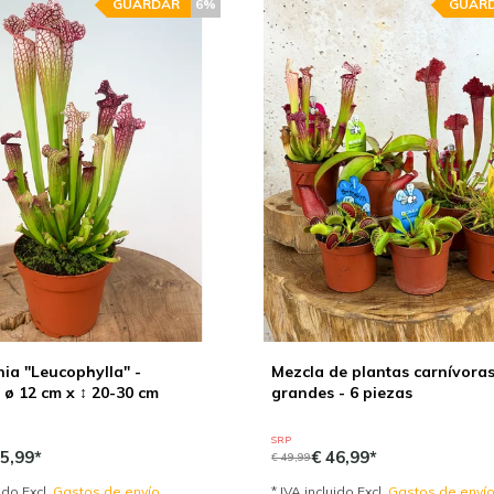
GUARDAR
6%
GUAR
ia "Leucophylla" -
Mezcla de plantas carnívora
 ø 12 cm x ↕ 20-30 cm
grandes - 6 piezas
SRP
5,99*
€ 46,99*
€ 49,99
uido Excl.
Gastos de envío
* IVA incluido Excl.
Gastos de enví