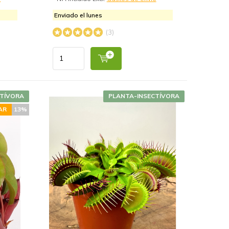
Enviado el lunes
(3)
CTÍVORA
PLANTA-INSECTÍVORA
AR
13%