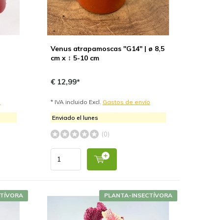
Venus atrapamoscas "G14" | ø 8,5
cm x ↕ 5-10 cm
€ 12,99*
o
* IVA incluido Excl.
Gastos de envío
Enviado el lunes
(0)
CTÍVORA
PLANTA-INSECTÍVORA