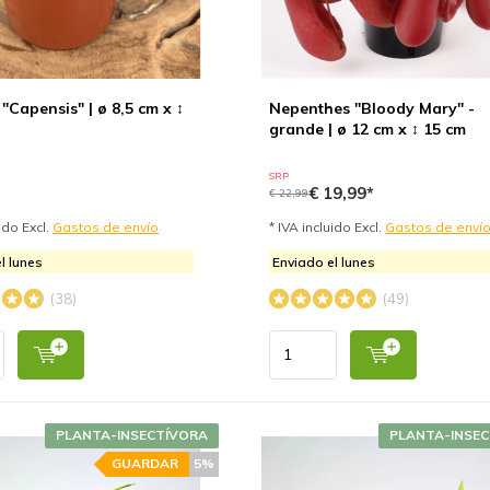
"Capensis" | ø 8,5 cm x ↕
Nepenthes "Bloody Mary" -
grande | ø 12 cm x ↕ 15 cm
SRP
€ 19,99*
€ 22,99
uido Excl.
Gastos de envío
* IVA incluido Excl.
Gastos de enví
l lunes
Enviado el lunes
(38)
(49)
PLANTA-INSECTÍVORA
PLANTA-INSE
GUARDAR
5%