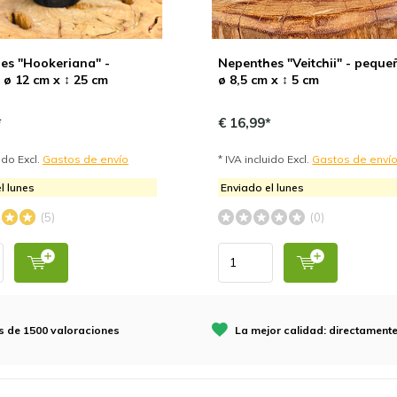
es "Hookeriana" -
Nepenthes "Veitchii" - peque
 ø 12 cm x ↕ 25 cm
ø 8,5 cm x ↕ 5 cm
*
€ 16,99*
uido Excl.
Gastos de envío
* IVA incluido Excl.
Gastos de enví
l lunes
Enviado el lunes
(5)
(0)
 de 1500 valoraciones
La mejor calidad: directamente