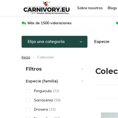
Sobre nosotros
Blogs
Más de 1500 valoraciones
Elija una categoría
Especie
Inicio
Colección
Ordenar por:
Filtros
Cole
Especie (familia)
Pinguicula
(32)
Sarracenia
(58)
Drosera
(33)