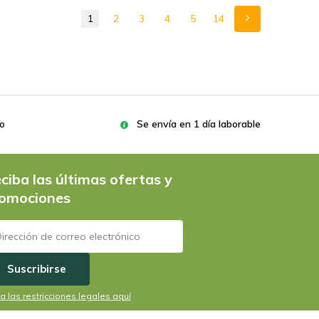
1
2
3
4
5
14
ro
Se envía en 1 día laborable
ciba las últimas ofertas y
omociones
Suscribirse
a las restricciones legales aquí