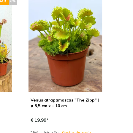
DAR
6%
s
Venus atrapamoscas "The Zipp" |
ø 8,5 cm x ↕ 10 cm
€ 19,99*
o
* IVA incluido Excl.
Gastos de envío