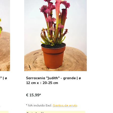
 | ø
Sarracenia "Judith" - grande | ø
12 cm x ↕ 20-25 cm
€ 15,99*
o
* IVA incluido Excl.
Gastos de envío