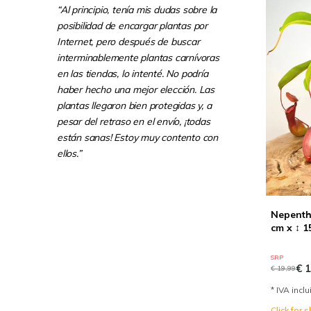
“Al principio, tenía mis dudas sobre la
posibilidad de encargar plantas por
Internet, pero después de buscar
interminablemente plantas carnívoras
en las tiendas, lo intenté. No podría
haber hecho una mejor elección. Las
plantas llegaron bien protegidas y, a
pesar del retraso en el envío, ¡todas
están sanas! Estoy muy contento con
ellos.”
Nepenthe
cm x ↕ 1
SRP
€ 1
€ 19,99
* IVA incl
Click for 