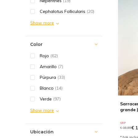
Nepenthes
(19)
Cephalotus Follicularis
(20)
Show more
Color
Rojo
(62)
Amarillo
(7)
Púrpura
(33)
Blanco
(14)
Verde
(97)
Sarracen
grande |
Show more
SRP
€ 1
€ 16,99
Ubicación
* IVA incl