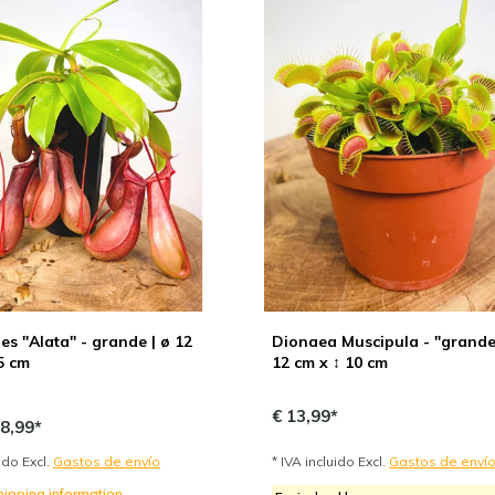
s "Alata" - grande | ø 12
Dionaea Muscipula - "grande"
5 cm
12 cm x ↕ 10 cm
€ 13,99*
8,99*
uido Excl.
Gastos de envío
* IVA incluido Excl.
Gastos de enví
shipping information