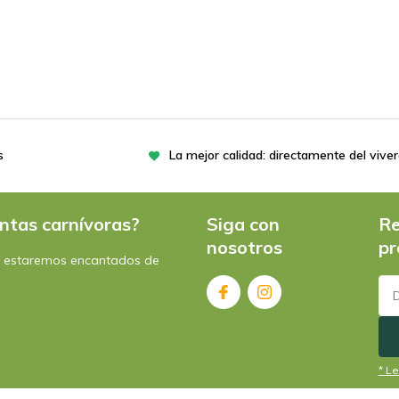
s
La mejor calidad: directamente del vive
ntas carnívoras?
Siga con
Re
nosotros
pr
: estaremos encantados de
* Le