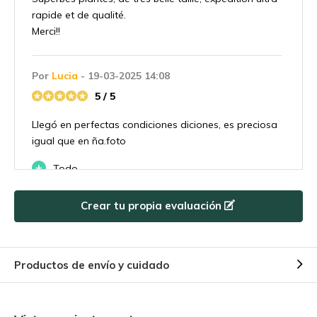
rapide et de qualité.
Merci!!
Por
Lucia
- 19-03-2025 14:08
5 / 5
Llegó en perfectas condiciones diciones, es preciosa
igual que en ña.foto
+
Todo
-
Nada
Crear tu propia evaluación
Por
Eeic
- 21-01-2025 18:29
5 / 5
Productos de envío y cuidado
Produit frais et eau.
+
Très bien. Produit frais et super état.