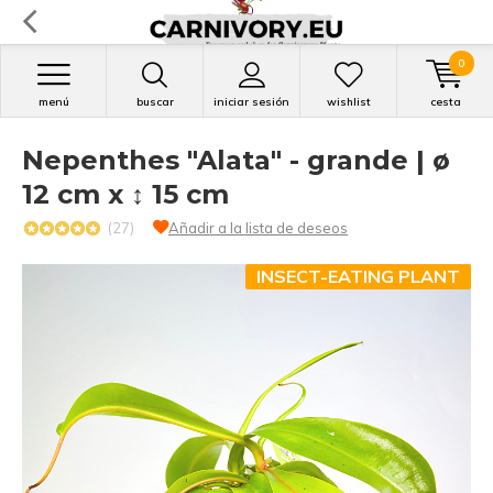
0
menú
buscar
iniciar sesión
wishlist
cesta
Nepenthes "Alata" - grande | ø
12 cm x ↕ 15 cm
(27)
Añadir a la lista de deseos
INSECT-EATING PLANT