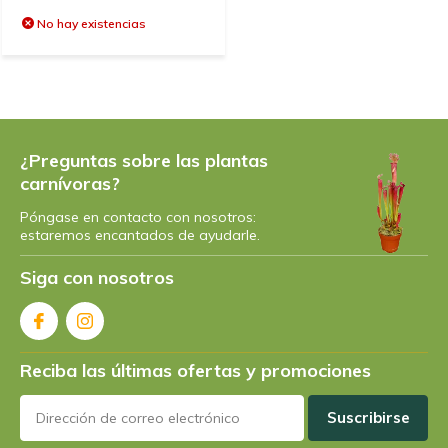
Grande qualité. Livraison très rapide. Emballage pour
la livraison et hydradation de la plante pour le
No hay existencias
transport au top. Je recommande vivement.
+
qualité et efficacité
-
aucun
¿Preguntas sobre las plantas
Por
Catherine
- 05-08-2024 12:44
carnívoras?
5 / 5
Póngase en contacto con nosotros:
estaremos encantados de ayudarle.
Commandée le vendredi soir, arrivée le lundi matin.
D'une grande qualité et bien arrosée. Très bien
Siga con nosotros
emballée.
Por
Peter Beetz
- 15-07-2024 12:50
Reciba las últimas ofertas y promociones
5 / 5
Kann weiterempfohlen werden.
Suscribirse