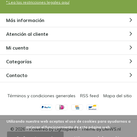
+
Nur gutes.
* Lea las restricciones legales aquí
Más información
Por
Thomas raynolds
- 15-05-2024 12:48
5 / 5
Atención al cliente
Super belle !
Mi cuenta
Por
Marleen
- 15-05-2024 07:30
Categorías
5 / 5
Contacto
Wunderschön, kam im Top Zustand und sicher
verpackt an.
Términos y condiciones generales
RSS feed
Mapa del sitio
+
Wunderschön, Top Zustand
-
x
Utilizando nuestra web aceptas el uso de cookies para ayudarnos a
mejorar el funcionamiento de esta página web.
Por
VIOT
- 22-04-2024 09:45
© 2026 - Powered by
Lightspeed
- Theme by
DMWS.nl
5 / 5