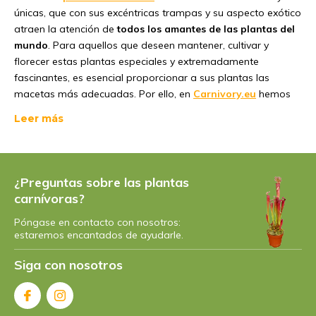
únicas, que con sus excéntricas trampas y su aspecto exótico
atraen la atención de
todos los amantes de las plantas del
mundo
. Para aquellos que deseen mantener, cultivar y
florecer estas plantas especiales y extremadamente
fascinantes, es esencial proporcionar a sus plantas las
macetas más adecuadas. Por ello, en
Carnivory.eu
hemos
hecho una selección especial de macetas destinadas a
Leer más
nuestras plantas carnívoras más grandes, concretamente la
línea de 12 centímetros. Estas macetas ofrecen a las plantas
carnívoras grandes que nos compre
un entorno de
crecimiento maravilloso
. En este texto explicaremos por qué
¿Preguntas sobre las plantas
nuestras macetas de 12 centímetros son las más adecuadas
carnívoras?
para las plantas carnívoras grandes. También veremos cómo
Póngase en contacto con nosotros:
elegir la maceta adecuada para usted.
estaremos encantados de ayudarle.
¿Por qué elegir una maceta de 12
Siga con nosotros
centímetros?
Hemos dividido nuestras categorías de forma que pueda ver