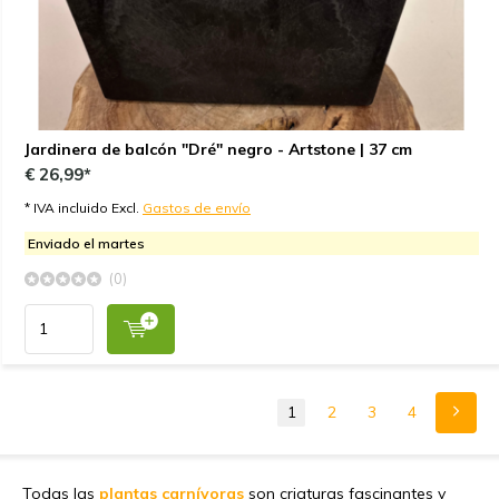
Jardinera de balcón "Dré" negro - Artstone | 37 cm
€ 26,99*
* IVA incluido Excl.
Gastos de envío
Enviado el martes
(0)
1
2
3
4
Todas las
plantas
carnívoras
son criaturas fascinantes y