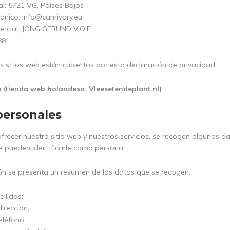
l: 5721 VG, Países Bajos
rónico:
info@carnivory.eu
rcial: JONG GERUND V.O.F.
88
s sitios web están cubiertos por esta declaración de privacidad:
 (tienda web holandesa: Vleesetendeplant.nl)
personales
frecer nuestro sitio web y nuestros servicios, se recogen algunos da
e pueden identificarle como persona.
ón se presenta un resumen de los datos que se recogen:
llidos;
irección;
léfono;