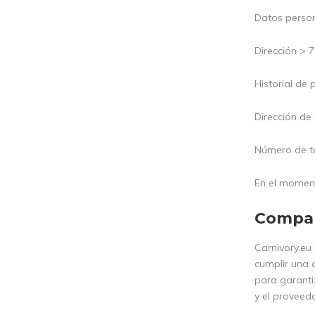
Datos person
Dirección > 
Historial de
Dirección de
Número de te
En el momento
Compart
Carnivory.eu 
cumplir una 
para garanti
y el proveed