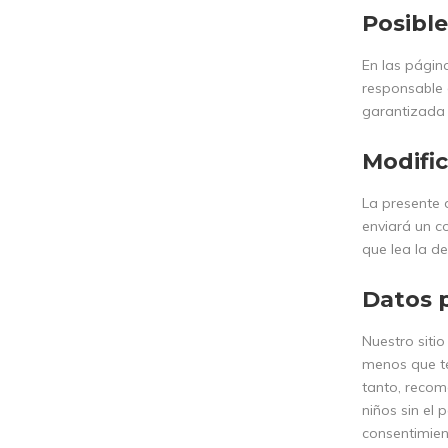
Posible
En las págin
responsable 
garantizada p
Modific
La presente 
enviará un co
que lea la de
Datos p
Nuestro sitio
menos que te
tanto, recom
niños sin el
consentimien