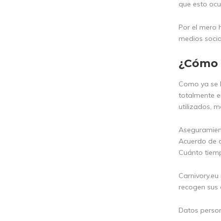
que esto ocu
Por el mero 
medios socia
¿Cómo 
Como ya se h
totalmente e
utilizados, 
Aseguramient
Acuerdo de c
Cuánto tiem
Carnivory.eu
recogen sus 
Datos person