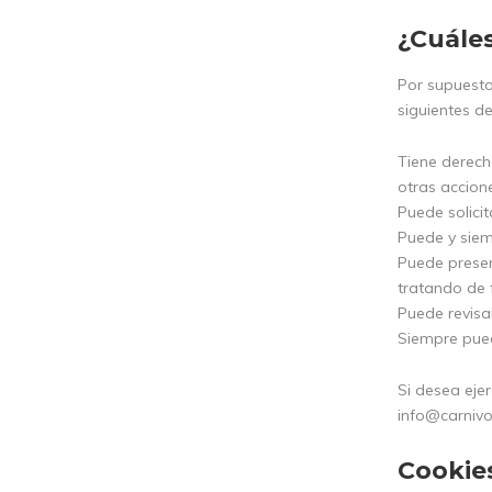
¿Cuále
Por supuesto
siguientes d
Tiene derech
otras accion
Puede solici
Puede y siem
Puede presen
tratando de 
Puede revisa
Siempre pued
Si desea ejer
info@carnivo
Cookies