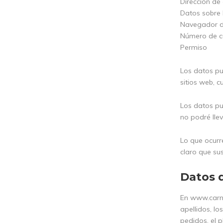
Dirección de 
Datos sobre l
Navegador de 
Número de c
Permiso
Los datos pu
sitios web, 
Los datos pu
no podré llev
Lo que ocurr
claro que su
Datos 
En www.carni
apellidos, lo
pedidos, el 