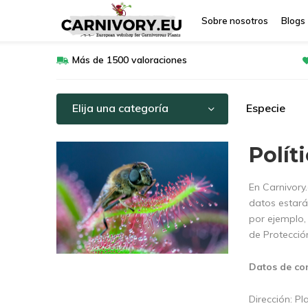
Sobre nosotros
Blogs
Más de 1500 valoraciones
Elija una categoría
Especie
Polít
En Carnivory
datos estará
por ejemplo,
de Protecció
Datos de co
Dirección: Pl