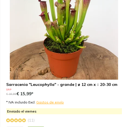
Sarracenia "Leucophylla" - grande | ø 12 cm x ↕ 20-30 cm
SRP
€ 15,99*
€ 16,99
* IVA incluido Excl.
Gastos de envío
Enviado el viernes
(11)