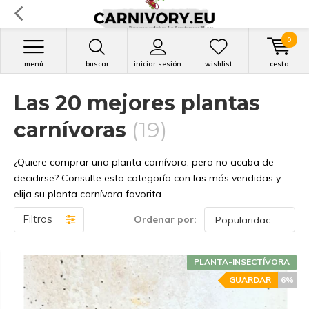
0
menú
buscar
iniciar sesión
wishlist
cesta
Las 20 mejores plantas
carnívoras
(19)
¿Quiere comprar una planta carnívora, pero no acaba de
decidirse? Consulte esta categoría con las más vendidas y
elija su planta carnívora favorita
Filtros
Ordenar por:
PLANTA-INSECTÍVORA
GUARDAR
6%