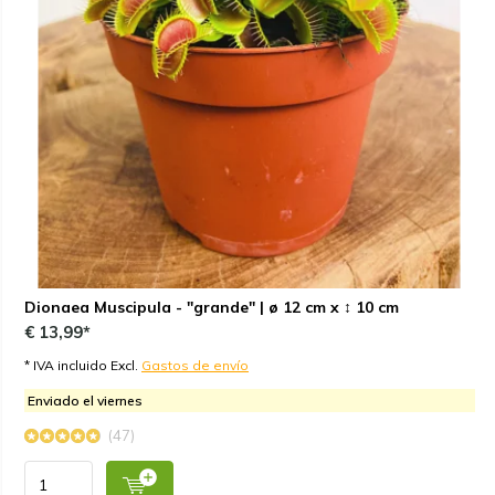
Dionaea Muscipula - "grande" | ø 12 cm x ↕ 10 cm
€ 13,99*
* IVA incluido Excl.
Gastos de envío
Enviado el viernes
(47)