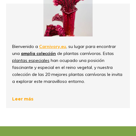
Bienvenido a
Carnivory.eu
, su lugar para encontrar
una
amplia colección
de plantas carnívoras. Estas
plantas especiales
han ocupado una posición
fascinante y especial en el reino vegetal, y nuestra
colección de las 20 mejores plantas carnívoras le invita
a explorar este maravilloso entorno.
Un nuevo giro en la cadena
Leer más
alimentaria
El
singular y sorprendente reparto de papeles
en la
naturaleza de las plantas carnívoras proporciona un
interesante giro en
la cadena alimentaria tradicional
.