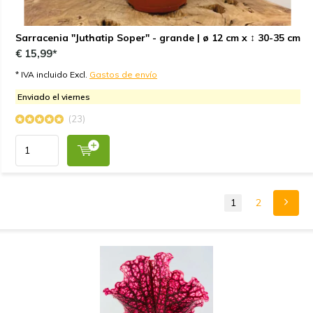
Sarracenia "Juthatip Soper" - grande | ø 12 cm x ↕ 30-35 cm
€ 15,99*
* IVA incluido Excl.
Gastos de envío
Enviado el viernes
(23)
1
2