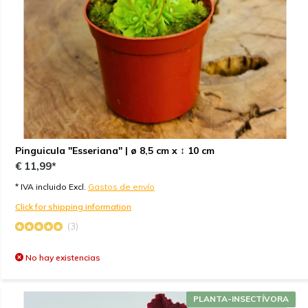
Pinguicula "Esseriana" | ø 8,5 cm x ↕ 10 cm
€ 11,99*
* IVA incluido Excl.
Gastos de envío
Click for shipping information
(3)
No hay existencias
PLANTA-INSECTÍVORA