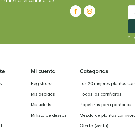
: estaremos encantados de
* Le
te
Mi cuenta
Categorías
s
Registrarse
Las 20 mejores plantas car
Mis pedidos
Todos los carnívoros
Mis tickets
Papeleras para pantanos
Mi lista de deseos
Mezcla de plantas carnívor
d
Oferta (venta)