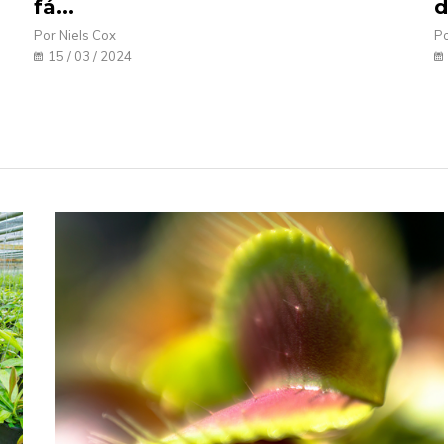
fá...
d
Por Niels Cox
Po
15 / 03 / 2024