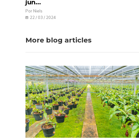
jun...
Por Niels
22 / 03 / 2024
More blog articles