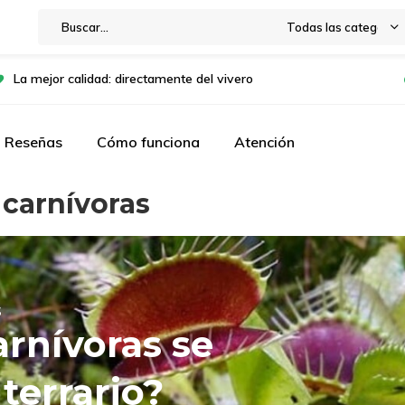
Todas las categorías
La mejor calidad: directamente del vivero
Reseñas
Cómo funciona
Atención
 carnívoras
S
arnívoras se
terrario?